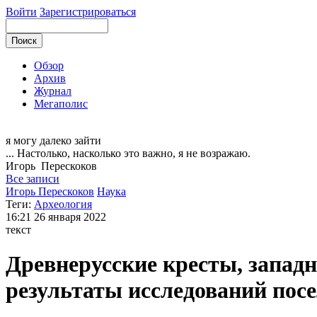
Войти
Зарегистрироваться
Обзор
Архив
Журнал
Мегаполис
я могу
далеко зайти
... Настолько, насколько это важно, я не возражаю.
Игорь
Перескоков
Все записи
Игорь Перескоков
Наука
Теги:
Археология
16:21
26 января 2022
текст
Древнерусские кресты, запад
результаты исследований пос