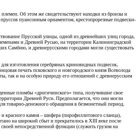
 племен. Об этом же свидетельствуют находки из бронзы и
 пруссов пуансонным орнаментом, крестопрорезные подвески-
ствование Прусской улицы, одной из древнейших улиц города,
леменами и Древней Русью, на территории Калининградской
вших Самбию, и древнерусскими городами могли существовать
у для изготовления серебряных криновидных подвесок,
инцовая печать псковского и новгородского князя Всеволода
оты, так и на особую природу его отношений с древнерусским
йденные пломбы «дрогичинского» типа, получившие свое
ерритории Древней Руси. Предполагается, что они могли
 для товарно-денежного обращения в безмонетный период.
 и красного камня – шифера (пирофиллитового сланца),
ано на широкий сбыт и прекратилось в XIII веке после
 своей непосредственной функции (служить грузом на