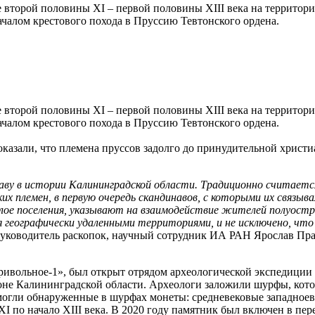
второй половины XI – первой половины XIII века на территори
ачалом крестового похода в Пруссию Тевтонского ордена.
 второй половины XI – первой половины XIII века на территори
ачалом крестового похода в Пруссию Тевтонского ордена.
оказали, что племена пруссов задолго до принудительной христ
аву в истории Калининградской области. Традиционно считаетс
их племен, в первую очередь скандинавов, с которыми их связыв
лое поселения, указывают на взаимодействие жителей полуостро
географически удаленными территориями, и не исключено, что
руководитель раскопок, научный сотрудник ИА РАН Ярослав Пр
ивольное-1», был открыт отрядом археологической экспедици
айоне Калининградской области. Археологи заложили шурфы, кот
могли обнаруженные в шурфах монеты: средневековые западноев
I по начало XIII века. В 2020 году памятник был включен в пе