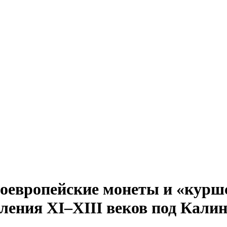
ноевропейские монеты и «курш
еления XI–XIII веков под Кали