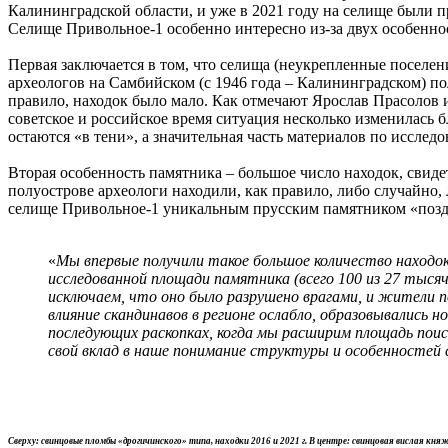
Калининградской области, и уже в 2021 году на селище были 
Селище Привольное-1 особенно интересно из-за двух особенно
Первая заключается в том, что селища (неукрепленные поселе
археологов на Самбийском (с 1946 года – Калининградском) п
правило, находок было мало. Как отмечают Ярослав Прасолов 
советское и российское время ситуация несколько изменилась 
остаются «в тени», а значительная часть материалов по иссле
Вторая особенность памятника – большое число находок, свид
полуострове археологи находили, как правило, либо случайно
селище Привольное-1 уникальным прусским памятником «позд
«
Мы впервые получили такое большое количество находок 
исследованной площади памятника (всего 100 из 27 тысяч
исключаем, что оно было разрушено врагами, и жители по
влияние скандинавов в регионе ослабло, образовывались 
последующих раскопках, когда мы расширим площадь поис
свой вклад в наше понимание структуры и особенностей 
Сверху: свинцовые пломбы «дрогичинского» типа, находки 2016 и 2021 г. В центре: свинцовая вислая княж