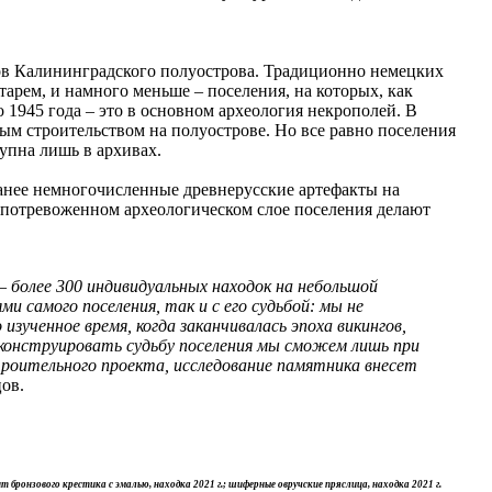
ков Калининградского полуострова. Традиционно немецких
арем, и намного меньше – поселения, на которых, как
1945 года – это в основном археология некрополей. В
ым строительством на полуострове. Но все равно поселения
упна лишь в архивах.
Ранее немногочисленные древнерусские артефакты на
непотревоженном археологическом слое поселения делают
– более 300 индивидуальных находок на небольшой
и самого поселения, так и с его судьбой: мы не
зученное время, когда заканчивалась эпоха викингов,
Реконструировать судьбу поселения мы сможем лишь при
строительного проекта, исследование памятника внесет
ов.
т бронзового крестика с эмалью, находка 2021 г.; шиферные овручские пряслица, находка 2021 г.