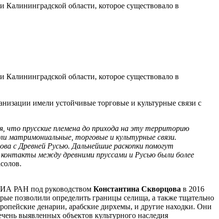
и Калининградской области, которое существовало в
и Калининградской области, которое существовало в
ианизации имели устойчивые торговые и культурные связи с
я, что прусские племена до прихода на эту территорию
али матримониальные, торговые и культурные связи.
ва с Древней Русью. Дальнейшие раскопки помогут
 контакты между древними пруссами и Русью были более
асолов.
и ИА РАН под руководством
Константина Скворцова
в 2016
орые позволили определить границы селища, а также тщательно
ропейские денарии, арабские дирхемы, и другие находки. Они
речень выявленных объектов культурного наследия