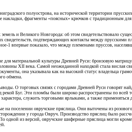
ниградского полуострова, на исторической территории прусских
ые накладки, фрагменты «поясных» крючков с традиционным для
 земель и Великого Новгорода: об этом свидетельствовало суще
ых свидетельств, подтверждающих контакты между прусскими п
ное-1 впервые показало, что между племенами пруссов, населя
ые для материальной культуры Древней Руси: бронзовую матриц
оловины XII века. Самой неожиданной находкой стала вислая св
документы, она указывала как на высокий статус владельца грам
го обмена.
ыводы. О торговых связях с городами Древней Руси говорят на
 рекой Буг. Эти пломбы были широко распространены по всей т
о характера, служить торговыми ярлыками, а также применяться
ые на поселении овручские пряслица. Они выточены из розового
сторождении у города Овруч. Производство пряслиц было рассчит
По одной из версий, овручские шиферные пряслица могли кроме
ей.