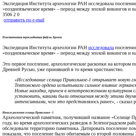
Экспедиция Института археологии РАН исследовала поселение 
«позднеязыческое время» – период между эпохой викингов и н
3506
2
0
отправить по e-mail
Пластинчатая перекладчатая фибула. Бронза
Экспедиция Института археологии РАН
исследовала
поселение
«позднеязыческое время» – период между эпохой викингов и н
Это первое поселение, археологические раскопки на котором п
Древней Русью, уже принявшей в то время христианство.
«Исследование селища Привольное-1 открывает новую гл
Тевтонского ордена испытывали сильное влияние германск
Новые находки, причем в непотревоженном культурном с
установить, какими были отношения между этими двумя 
интенсивными, чем это представлялось ранее», -
сказал 
Начало раскопок селища Привольное –1
Археологический памятник, получивший название «Селище Пр
году, во время археологических разведок в Зеленоградском р
обследовали территорию памятника. Датировать поселение по
показали, что поселение было обитаемым со второй половины X