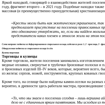
Яркой находкой, говорящей о взаимодействии жителей поселен
году, фрагмент второго – в 2021 году. Подобные находки также
массовая (и преимущественно принудительная) христианизация 
«
Кресты могли быть как экзотическим украшением, так 
предполагает присутствие на поселении православных пр
это однозначно утверджать, но, если мы найдем могильн
представители каких племен и этносов жили на этом посе
Cлева направо: подвеска из деформированного спирального кольца, изделия из рога: 1, 2 - пряслица, 3 - фр
Обнаружение подвески из спирального кольца in situ
Камень-терочник
Торговцы и кузнецы
Кроме торговли, жители поселения занимались изготовлением
медные оплавки, свернутые в трубочки бронзовые полоски и п
и бронзовых изделий III–IV веков, которые, вероятнее всего,
из железа: серпов, ножей, инструментов, крупных кованых гвоз
Кроме того, на селище были найдены камни-оселки на разных 
вероятно, в древности здесь работали мастера, производившие 
«
То, что мы знаем о поселении сегодня – лишь вершина 
дело не с единичным ярким памятником. Мы исходим из т