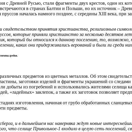
ия с Древней Русью, стали фрагменты двух крестов, один их к
 встречаются в странах Балтии и Польши, но их источник – Древ
пруссов началась намного позднее, с середины XIII века, при з
и свидетельством принятия христианства, религиозным символо
уссов, которые приняли христианство за несколько десятков ле
ик, который бы относился к данному поселению, то, возможно,
лении, каких они придерживались верований и были ли среди ни
агменты гребня.
 различных предметов из цветных металлов. Об этом свидетел
ластины, заготовки изделий и фрагменты украшений со следами 
 были добыты из погребений и использовались жителями селища 
дей, «ладейных» заклепок, а также их заготовок позволяет пред
стадиях изготовления, начиная от грубо обработанных сланцев
эти предметы.
айсберга, и в дальнейшем нас наверняка ждут новые интересней
ого, что селище Привольное-1 входило в целую сеть поселений, 