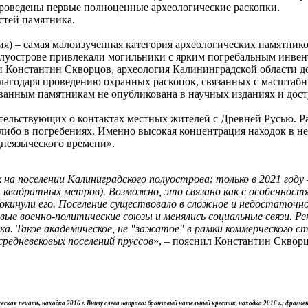
проведены первые полноценные археологические раскопки.
стей памятника.
ния) – самая малоизученная категория археологических памятни
олуострове привлекали могильники с ярким погребальным инвент
и Константин Скворцов, археология Калининградской области до 
благодаря проведению охранных раскопок, связанных с масштабн
дованным памятникам не опубликована в научных изданиях и дост
етельствующих о контактах местных жителей с Древней Русью. 
, либо в погребениях. Именно высокая концентрация находок в 
неязыческого времени».
на поселении Калиниградского полуострова: только в 2021 году 
 квадратных метров). Возможно, это связано как с особенностям
кинули его. Поселение существовало в сложное и недостаточно и
новые военно-политические союзы и менялись социальные связи. 
ка. Такое академическое, не "зажатое" в рамки коммерческого 
средневековых поселений пруссов
», – пояснил Константин Скворц
еская печать, находка 2016 г.
Внизу слева направо: бронзовый нательный крестик, находка 2016 г.; фрагмен