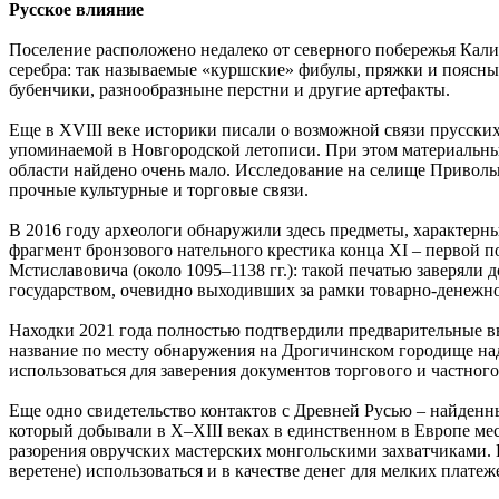
Русское влияние
Поселение расположено недалеко от северного побережья Кали
серебра: так называемые «куршские» фибулы, пряжки и поясн
бубенчики, разнообразныне перстни и другие артефакты.
Еще в XVIII веке историки писали о возможной связи прусских
упоминаемой в Новгородской летописи. При этом материальн
области найдено очень мало. Исследование на селище Приволь
прочные культурные и торговые связи.
В 2016 году археологи обнаружили здесь предметы, характерн
фрагмент бронзового нательного крестика конца XI – первой п
Мстиславовича (около 1095–1138 гг.): такой печатью заверяли 
государством, очевидно выходивших за рамки товарно-денежно
Находки 2021 года полностью подтвердили предварительные в
название по месту обнаружения на Дрогичинском городище над
использоваться для заверения документов торгового и частног
Еще одно свидетельство контактов с Древней Русью – найденн
который добывали в X–XIII веках в единственном в Европе ме
разорения овручских мастерских монгольскими захватчиками. 
веретене) использоваться и в качестве денег для мелких платеж