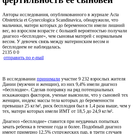
Авторы исследования, опубликованного в журнале Acta
Obstetricia et Gynecologica Scandinavica, обнаружили, что
мальчики, матери которых до беременности имели лишний
вес, во взрослом возрасте с большей вероятностью получали
диагноз «бесплодие», чем сыновья матерей с нормальным
весом. У девочек связь между материнским весом и
бесплодием не наблюдалась.
2135
0
0
отправить по e-mail
В исследовании
принимали
участие 9 232 взрослых жителя
Дании (мужчин и женщин), из них 9,4% имели диагноз
«бесплодие». Сделав поправку на ряд потенциальных
искажающих факторов, ученые выяснили, что у сыновей тех
женщин, индекс массы тела которых до беременности
превышал 25 кг/м², риск бесплодия был в 1,4 раза выше, чем у
тех, матери которых имели ИМТ от 18,5 до 24,9 кг/м².
Диагноз «бесплодие» ставится при неудачных попытках
зачать ребенка в течение года и более. Подобный диагноз
имеют примерно 12,5% супружеских пар, в трети случаев