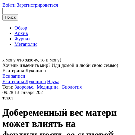
Войти
Зарегистрироваться
Обзор
Архив
Журнал
Мегаполис
я могу
что захочу, то и могу)
Хочешь изменить мир? Иди домой и люби свою семью)
Екатерина
Луконина
Все записи
Екатерина Луконина
Наука
Теги:
Здоровье,
Медицина,
Биология
09:28
13 января 2021
текст
Добеременный вес матери
может влиять на
фертильность ее сыновей