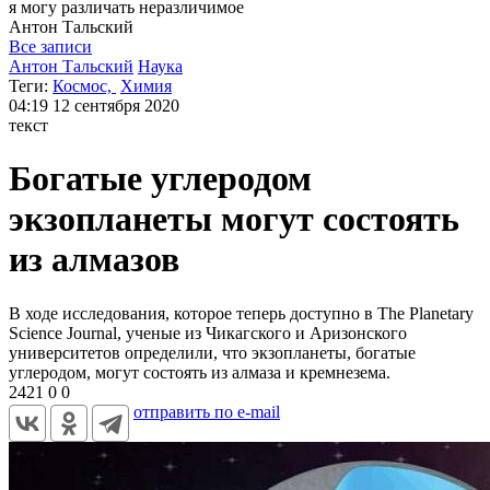
я могу
различать неразличимое
Антон
Тальский
Все записи
Антон Тальский
Наука
Теги:
Космос,
Химия
04:19
12 сентября 2020
текст
Богатые углеродом
экзопланеты могут состоять
из алмазов
В ходе исследования, которое теперь доступно в The Planetary
Science Journal, ученые из Чикагского и Аризонского
университетов определили, что экзопланеты, богатые
углеродом, могут состоять из алмаза и кремнезема.
2421
0
0
отправить по e-mail