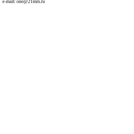
e-mail: one@21mm.ru