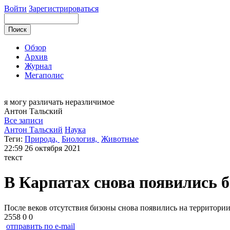
Войти
Зарегистрироваться
Обзор
Архив
Журнал
Мегаполис
я могу
различать неразличимое
Антон
Тальский
Все записи
Антон Тальский
Наука
Теги:
Природа,
Биология,
Животные
22:59
26 октября 2021
текст
В Карпатах снова появились 
После веков отсутствия бизоны снова появились на территори
2558
0
0
отправить по e-mail