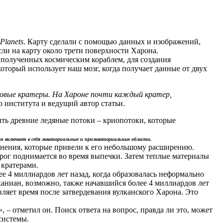
 Planets
. Карту сделали с помощью данных и изображений,
сли на карту около трети поверхности Харона.
полученных космическим кораблем, для создания
торый использует наш мозг, когда получает данные от двух
 новые кратеры. На Хароне почти каждый кратер,
 института и ведущий автор статьи.
быть древние ледяные потоки – криопотоки, которые
ан включает в себя экваториальные и приэкваториальные области.
менения, которые привели к его небольшому расширению.
пирог поднимается во время выпечки. Затем теплые материалы
 кратерами.
 4 миллиардов лет назад, когда образовалась неформально
каниан, возможно, также начавшийся более 4 миллиардов лет
вляет время после затвердевания вулканского Харона. Это
– отметил он. Поиск ответа на вопрос, правда ли это, может
 системы.