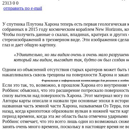
2313
0
0
отправить по e-mail
У спутника Плутона Харона теперь есть первая геологическая 
собранных в 2015 году космическим кораблем New Horizons, к
Чтобы получить данные о скалах, впадинах, кратерах и других
стереоизображений в трехмерном виде. Эти изображения сделан
глаз и дает общую картину.
«Удивительно, но мы видим очень и очень мало разруше
который мы видим, выглядит так, будто он был создан н
Одним из объяснений отсутствия старых кратеров может быть т
накапливались сквозь трещины на поверхности Харона и зака
Формальная и неформальная номенклатура для регионов и особенн
Если это так, то, возможно, в прошлом Харона его внутренняя
Роббинс объяснил, что это расширение потрескало поверхность
снизу вытекли над поверхность Харона. Этот материал могу п
Авторы карты описали и назвали три основные эпохи в истори
названная часть земной части Харона, называемая Оз Терра, п
назад, когда криопотоки образовали вулкан в нижней части кар
период времени, когда эта же область была отмечена ударными
Роббинс отмечает, что это всего лишь один из возможных сюже
занять очень много времени, поскольку в настоящее время не 