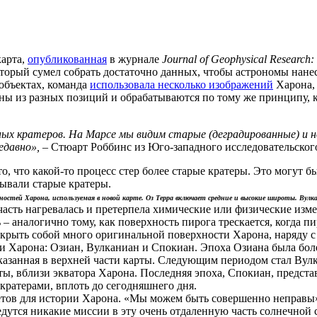
карта,
опубликованная
в журнале
Journal of Geophysical Research:
оторый сумел собрать достаточно данных, чтобы астрономы нане
 объектах, команда
использовала несколько изображений
Харона, 
ы из разных позиций и обрабатываются по тому же принципу, ко
нных кратеров. На Марсе мы видим старые (деградированные) и
едавно», –
Стюарт Роббинс из Юго-западного исследовательского
о, что какой-то процесс стер более старые кратеры. Это могут 
пывали старые кратеры.
остей Харона, используемая в новой карте. Оз Терра включает средние и высокие широты. Вулк
 часть нагревалась и претерпела химические или физические из
 – аналогично тому, как поверхность пирога трескается, когда 
окрыть собой много оригинальной поверхности Харона, наряду с
и Харона: Озиан, Вулканиан и Спокиан. Эпоха Озиана была более
оказанная в верхней части карты. Следующим периодом стал Вул
ты, вблизи экватора Харона. Последняя эпоха, Спокиан, предста
 кратерами, вплоть до сегодняшнего дня.
тов для истории Харона. «Мы можем быть совершенно неправы», 
ведутся никакие миссии в эту очень отдаленную часть солнечной