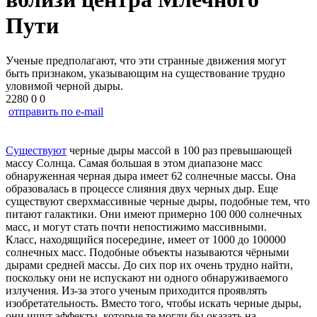
Пути
Ученые предполагают, что эти странные движения могут
быть признаком, указывающим на существование трудно
уловимой черной дыры.
2280
0
0
отправить по e-mail
Существуют
черные дыры массой в 100 раз превышающей
массу Солнца. Самая большая в этом диапазоне масс
обнаруженная черная дыра имеет 62 солнечные массы. Она
образовалась в процессе слияния двух черных дыр. Еще
существуют сверхмассивные черные дыры, подобные тем, что
питают галактики. Они имеют примерно 100 000 солнечных
масс, и могут стать почти непостижимо массивными.
Класс, находящийся посередине, имеет от 1000 до 100000
солнечных масс. Подобные объекты называются чёрными
дырами средней массы. До сих пор их очень трудно найти,
поскольку они не испускают ни одного обнаруживаемого
излучения. Из-за этого ученым приходится проявлять
изобретательность. Вместо того, чтобы искать черные дыры,
они ищут эффекты, которые те могли бы оказать на