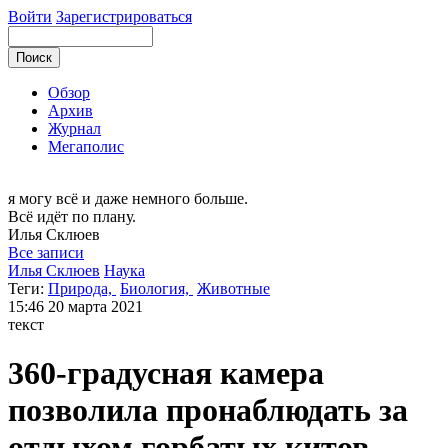
Войти
Зарегистрироваться
Обзор
Архив
Журнал
Мегаполис
я могу
всё и даже немного больше.
Всё идёт по плану.
Илья
Склюев
Все записи
Илья Склюев
Наука
Теги:
Природа,
Биология,
Животные
15:46
20 марта 2021
текст
360-градусная камера
позволила пронаблюдать за
отдыхом горбатых китов