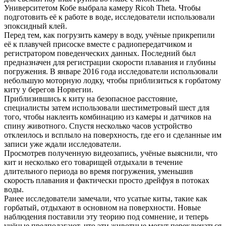
Университетом Кобе выбрала камеру Ricoh Theta. Чтобы
подготовить её к работе в воде, исследователи использовали
эпоксидный клей.
Перед тем, как погрузить камеру в воду, учёные прикрепили
её к плавучей присоске вместе с радиопередатчиком и
регистратором поведенческих данных. Последний был
предназначен для регистрации скорости плавания и глубины
погружения. В январе 2016 года исследователи использовали
небольшую моторную лодку, чтобы приблизиться к горбатому
киту у берегов Норвегии.
Приблизившись к киту на безопасное расстояние,
специалисты затем использовали шестиметровый шест для
того, чтобы наклеить комбинацию из камеры и датчиков на
спину животного. Спустя несколько часов устройство
отклеилось и всплыло на поверхность, где его и сделанные им
записи уже ждали исследователи.
Просмотрев полученную видеозапись, учёные выяснили, что
кит и несколько его товарищей отдыхали в течение
длительного периода во время погружения, уменьшив
скорость плавания и фактически просто дрейфуя в потоках
воды.
Ранее исследователи замечали, что усатые киты, такие как
горбатый, отдыхают в основном на поверхности. Новые
наблюдения поставили эту теорию под сомнение, и теперь
учёные предполагают, что эти животные могут переключаться