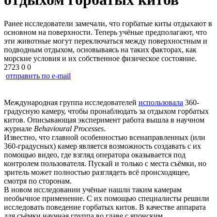
Ранее исследователи замечали, что горбатые киты отдыхают в
основном на поверхности. Теперь учёные предполагают, что
эти животные могут переключаться между поверхностным и
подводным отдыхом, основываясь на таких факторах, как
морские условия и их собственное физическое состояние.
2723
0
0
отправить по e-mail
Международная группа исследователей
использовала
360-
градусную камеру, чтобы пронаблюдать за отдыхом горбатых
китов. Описывающая эксперимент работа вышла в научном
журнале
Behavioural Processes
.
Известно, что главной особенностью всенаправленных (или
360-градусных) камер является возможность создавать с их
помощью видео, где взгляд оператора оказывается под
контролем пользователя. Пускай и только с места съёмки, но
зритель может полностью разглядеть всё происходящее,
смотря по сторонам.
В новом исследовании учёные нашли таким камерам
необычное применение. С их помощью специалисты решили
исследовать поведение горбатых китов. В качестве аппарата
для съёмки научная группа во главе с японским