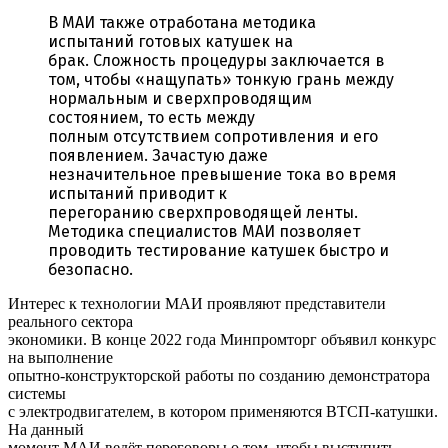
В МАИ также отработана методика
испытаний готовых катушек на
брак.
Сложность процедуры заключается в
том, чтобы «нащупать» тонкую грань
между
нормальным и сверхпроводящим
состоянием, то есть между
полным
отсутствием сопротивления и его
появлением. Зачастую даже
незначительное
превышение тока во время
испытаний приводит к
перегоранию
сверхпроводящей ленты.
Методика специалистов МАИ позволяет
проводить
тестирование катушек быстро и
безопасно.
Интерес к технологии МАИ проявляют представители
реального сектора
экономики. В конце 2022 года Минпромторг объявил конкурс
на выполнение
опытно-конструкторской работы по созданию демонстратора
системы
с электродвигателем, в котором применяются ВТСП-катушки.
На данный
момент МАИ ведёт переговоры о том, чтобы выступить