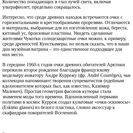
Количество попадающих в глаз лучей света, включая
ультрафиолет, предельно сокращалось.
Интересно, что среди древних находок встречаются очки с
горизонтальными и крестообразными прорезями. Отличаются
и материалы, выбранные для их изготовления: кожа, береста,
китовый ус, бронзовые пластины. Увидеть сделанные
жителями Чукотки солнцезащитные очки можно, к примеру,
среди древностей Кунсткамеры, но нельзя сказать, что в наши
дни музейная витрина – это единственное подходящее для
них место.
В середине 1960-х годов очки древних обитателей Арктики
пережили второе рождение благодаря французскому
модельеру-новатору Андре Куррежу (фр. André Courrèges), чьи
коллекции напоминают творения супрематистов (идейным
вдохновителем которых был, как известно, Казимир
Малевич). Простая геометрия фасонов кутюрье стала
знаменем моды того времени. Вдохновленный первыми
полетами в космос Курреж создал культовые «очки-эскимосы»
(Eskimo glasses) из белого пластика, словно аксессуар к
скафандрам покорителей Вселенной.