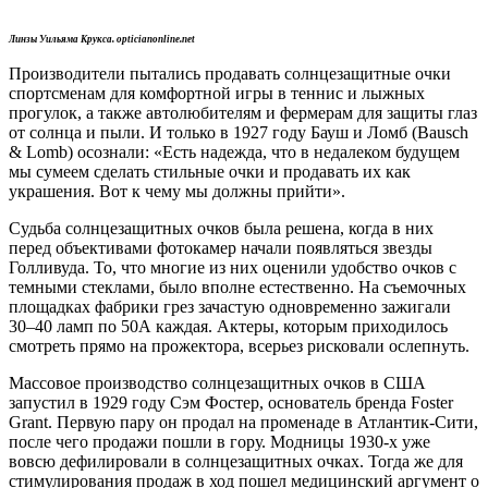
Линзы Уильяма Крукса. opticianonline.net
Производители пытались продавать солнцезащитные очки
спортсменам для комфортной игры в теннис и лыжных
прогулок, а также автолюбителям и фермерам для защиты глаз
от солнца и пыли. И только в 1927 году Бауш и Ломб (Bausch
& Lomb) осознали: «Есть надежда, что в недалеком будущем
мы сумеем сделать стильные очки и продавать их как
украшения. Вот к чему мы должны прийти».
Судьба солнцезащитных очков была решена, когда в них
перед объективами фотокамер начали появляться звезды
Голливуда. То, что многие из них оценили удобство очков с
темными стеклами, было вполне естественно. На съемочных
площадках фабрики грез зачастую одновременно зажигали
30–40 ламп по 50А каждая. Актеры, которым приходилось
смотреть прямо на прожектора, всерьез рисковали ослепнуть.
Массовое производство солнцезащитных очков в США
запустил в 1929 году Сэм Фостер, основатель бренда Foster
Grant. Первую пару он продал на променаде в Атлантик-Сити,
после чего продажи пошли в гору. Модницы 1930-х уже
вовсю дефилировали в солнцезащитных очках. Тогда же для
стимулирования продаж в ход пошел медицинский аргумент о