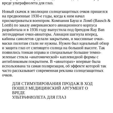
вреде ультрафиолета для глаз.
Новый скачок в эволюции солнцезащитных очков пришелся
на предвоенные 1930-е годы, когда к ним начал
присматриваться военпром. Компания Бауш и Ломб (Bausch &
Lomb) по заказу американского авиационного корпуса
разработала и в 1936 году выпустила под брендом Ray Ban
легендарные очки-авиаторы. Авиация шагнула вперед,
кабины самолетов сделали закрытыми, и массивные очки-
маски пилотам стали не нужны. Нужен был идеальный обзор
и защита глаз от слепящего солнца на большой высоте. Так
появились тонкая оправа и специальные большие темно-
зеленые стекла «анатомической» каплевидной формы с
антибликовым покрытием. В «авиаторах» впервые была
использована та самая поляризация, об эффекте которой так
часто рассказывает современная реклама солнцезащитных
очков.
ДЛЯ СТИМУЛИРОВАНИЯ ПРОДАЖ В ХОД
ПОШЕЛ МЕДИЦИНСКИЙ АРГУМЕНТ О
ВРЕДЕ
УЛЬТРАФИОЛЕТА ДЛЯ ГЛАЗ