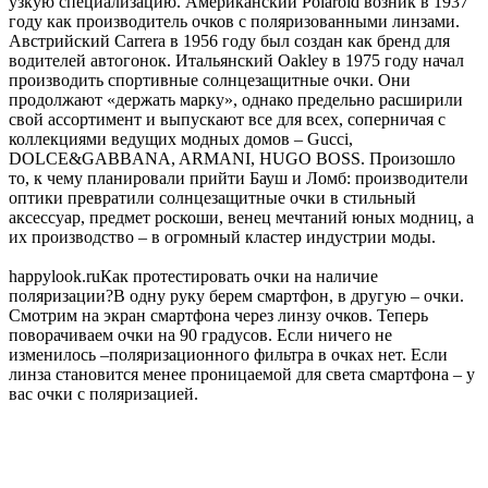
узкую специализацию. Американский Polaroid возник в 1937
году как производитель очков с поляризованными линзами.
Австрийский Carrera в 1956 году был создан как бренд для
водителей автогонок. Итальянский Oakley в 1975 году начал
производить спортивные солнцезащитные очки. Они
продолжают «держать марку», однако предельно расширили
свой ассортимент и выпускают все для всех, соперничая с
коллекциями ведущих модных домов – Gucci,
DOLCE&GABBANA, ARMANI, HUGO BOSS. Произошло
то, к чему планировали прийти Бауш и Ломб: производители
оптики превратили солнцезащитные очки в стильный
аксессуар, предмет роскоши, венец мечтаний юных модниц, а
их производство – в огромный кластер индустрии моды.
happylook.ru
Как протестировать очки на наличие
поляризации?В одну руку берем смартфон, в другую – очки.
Смотрим на экран смартфона через линзу очков. Теперь
поворачиваем очки на 90 градусов. Если ничего не
изменилось –поляризационного фильтра в очках нет. Если
линза становится менее проницаемой для света смартфона – у
вас очки с поляризацией.