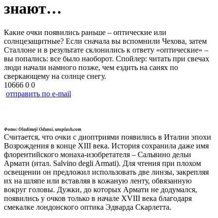
знают…
Какие очки появились раньше – оптические или
солнцезащитные? Если сначала вы вспомнили Чехова, затем
Сталлоне и в результате склонились к ответу «оптические» –
вы попались: все было наоборот. Спойлер: читать при свечах
люди начали намного позже, чем ездить на санях по
сверкающему на солнце снегу.
10666
0
0
отправить по e-mail
Фото: Oladimeji Odunsi, unsplash.com
Считается, что очки с диоптриями появились в Италии эпохи
Возрождения в конце XIII века. История сохранила даже имя
флорентийского монаха-изобретателя – Сальвино дельи
Армати (итал. Salvino degli Armati). Для чтения при плохом
освещении он предложил использовать две линзы, закрепляя
их на шляпе или вставляя в кожаную ленту, обвязанную
вокруг головы. Дужки, до которых Армати не додумался,
появились у очков только в начале XVIII века благодаря
смекалке лондонского оптика Эдварда Скарлетта.