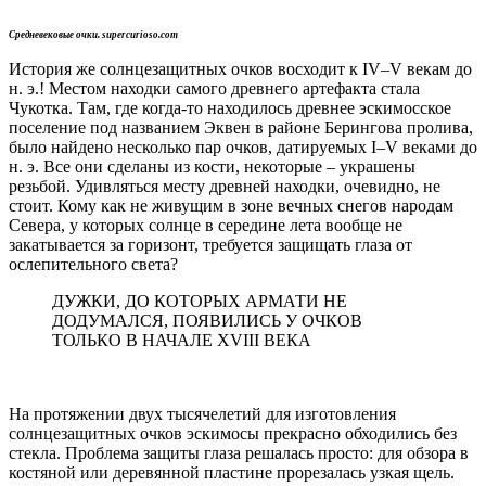
Cредневековые очки. supercurioso.com
История же солнцезащитных очков восходит к IV–V векам до
н. э.! Местом находки самого древнего артефакта стала
Чукотка. Там, где когда-то находилось древнее эскимосское
поселение под названием Эквен в районе Берингова пролива,
было найдено несколько пар очков, датируемых I–V веками до
н. э. Все они сделаны из кости, некоторые – украшены
резьбой. Удивляться месту древней находки, очевидно, не
стоит. Кому как не живущим в зоне вечных снегов народам
Севера, у которых солнце в середине лета вообще не
закатывается за горизонт, требуется защищать глаза от
ослепительного света?
ДУЖКИ, ДО КОТОРЫХ АРМАТИ НЕ
ДОДУМАЛСЯ, ПОЯВИЛИСЬ У ОЧКОВ
ТОЛЬКО В НАЧАЛЕ XVIII ВЕКА
На протяжении двух тысячелетий для изготовления
солнцезащитных очков эскимосы прекрасно обходились без
стекла. Проблема защиты глаза решалась просто: для обзора в
костяной или деревянной пластине прорезалась узкая щель.