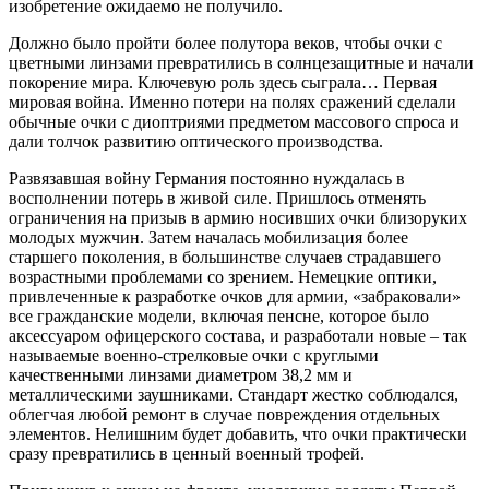
изобретение ожидаемо не получило.
Должно было пройти более полутора веков, чтобы очки с
цветными линзами превратились в солнцезащитные и начали
покорение мира. Ключевую роль здесь сыграла… Первая
мировая война. Именно потери на полях сражений сделали
обычные очки с диоптриями предметом массового спроса и
дали толчок развитию оптического производства.
Развязавшая войну Германия постоянно нуждалась в
восполнении потерь в живой силе. Пришлось отменять
ограничения на призыв в армию носивших очки близоруких
молодых мужчин. Затем началась мобилизация более
старшего поколения, в большинстве случаев страдавшего
возрастными проблемами со зрением. Немецкие оптики,
привлеченные к разработке очков для армии, «забраковали»
все гражданские модели, включая пенсне, которое было
аксессуаром офицерского состава, и разработали новые – так
называемые военно-стрелковые очки с круглыми
качественными линзами диаметром 38,2 мм и
металлическими заушниками. Стандарт жестко соблюдался,
облегчая любой ремонт в случае повреждения отдельных
элементов. Нелишним будет добавить, что очки практически
сразу превратились в ценный военный трофей.