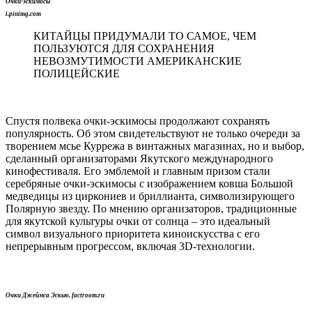
Очки-эскимосы
i.pinimg.com
КИТАЙЦЫ ПРИДУМАЛИ ТО САМОЕ, ЧЕМ
ПОЛЬЗУЮТСЯ ДЛЯ СОХРАНЕНИЯ
НЕВОЗМУТИМОСТИ АМЕРИКАНСКИЕ
ПОЛИЦЕЙСКИЕ
Спустя полвека очки-эскимосы продолжают сохранять
популярность. Об этом свидетельствуют не только очереди за
творением мсье Куррежа в винтажных магазинах, но и выбор,
сделанный организаторами Якутского международного
кинофестиваля. Его эмблемой и главным призом стали
серебряные очки-эскимосы с изображением ковша Большой
медведицы из циркониев и бриллианта, символизирующего
Полярную звезду. По мнению организаторов, традиционные
для якутской культуры очки от солнца – это идеальный
символ визуального приоритета киноискусства с его
непрерывным прогрессом, включая 3D-технологии.
Очки Джеймса Эскью. factroom.ru