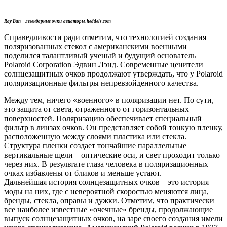
Ray Ban – легендарные очки-авиаторы. heddels.com
Справедливости ради отметим, что технологией создания
поляризованных стекол с американскими военными
поделился талантливый ученый и будущий основатель
Polaroid Corporation Эдвин Лэнд. Современные ценители
солнцезащитных очков продолжают утверждать, что у Polaroid
поляризационные фильтры непревзойденного качества.
Между тем, ничего «военного» в поляризации нет. По сути,
это защита от света, отраженного от горизонтальных
поверхностей. Поляризацию обеспечивает специальный
фильтр в линзах очков. Он представляет собой тонкую пленку,
расположенную между слоями пластика или стекла.
Структура пленки создает тончайшие параллельные
вертикальные щели – оптические оси, и свет проходит только
через них. В результате глаза человека в поляризационных
очках избавлены от бликов и меньше устают.
Дальнейшая история солнцезащитных очков – это история
моды на них, где с невероятной скоростью меняются лица,
бренды, стекла, оправы и дужки. Отметим, что практически
все наиболее известные «очечные» бренды, продолжающие
выпуск солнцезащитных очков, на заре своего создания имели