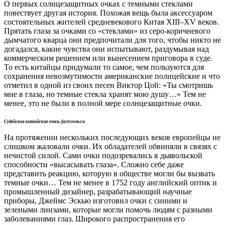
О первых солнцезащитных очках с темными стеклами
повествует другая история. Похожая вещь была аксессуаром
состоятельных жителей средневекового Китая XIII–XV веков.
Прятать глаза за очками со «стеклами» из серо-коричневого
дымчатого кварца они предпочитали для того, чтобы никто не
догадался, какие чувства они испытывают, раздумывая над
коммерческим решением или вынесением приговора в суде.
То есть китайцы придумали то самое, чем пользуются для
сохранения невозмутимости американские полицейские и что
отметил в одной из своих песен Виктор Цой: «Ты смотришь
мне в глаза, но темные стекла хранят мою душу…» Тем не
менее, это не были в полной мере солнцезащитные очки.
Судейские китайские очки. factroom.ru
На протяжении нескольких последующих веков европейцы не
слишком жаловали очки. Их обладателей обвиняли в связях с
нечистой силой. Сами очки подозревались в дьявольской
способности «высасывать глаза». Сложно себе даже
представить реакцию, которую в обществе могли бы вызвать
темные очки… Тем не менее в 1752 году английский оптик и
промышленный дизайнер, разрабатывающий научные
приборы, Джеймс Эскью изготовил очки с синими и
зелеными линзами, которые могли помочь людям с разными
заболеваниями глаз. Широкого распространения его