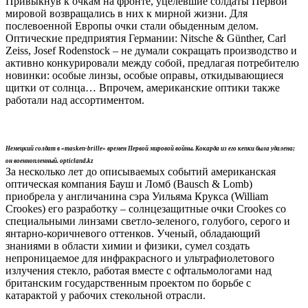
Привыкнув к очкам на фронте, уцелевшие солдаты Первой
мировой возвращались в них к мирной жизни. Для
послевоенной Европы очки стали обыденным делом.
Оптические предприятия Германии: Nitsche & Günther, Carl
Zeiss, Josef Rodenstock – не думали сокращать производство и
активно конкурировали между собой, предлагая потребителю
новинки: особые линзы, особые оправы, откидывающиеся
щитки от солнца… Впрочем, американские оптики также
работали над ассортиментом.
Немецкий солдат в «masken-brille» времен Первой мировой войны. Кокарда из его кепки была удалена;
он военнопленный. opticland.kz
За несколько лет до описываемых событий американская
оптическая компания Бауш и Ломб (Bausch & Lomb)
приобрела у англичанина сэра Уильяма Крукса (William
Crookes) его разработку – солнцезащитные очки Crookes со
специальными линзами светло-зеленого, голубого, серого и
янтарно-коричневого оттенков. Ученый, обладающий
знаниями в области химии и физики, сумел создать
непроницаемое для инфракрасного и ультрафиолетового
излучения стекло, работая вместе с офтальмологами над
британским государственным проектом по борьбе с
катарактой у рабочих стекольной отрасли.