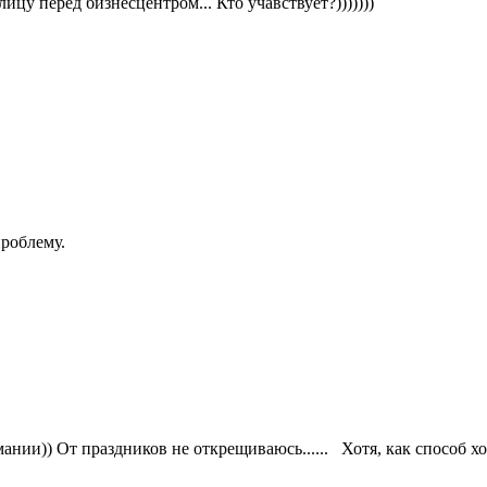
ицу перед бизнесцентром... Кто учавствует?)))))))
проблему.
ании)) От праздников не открещиваюсь...... Хотя, как способ х