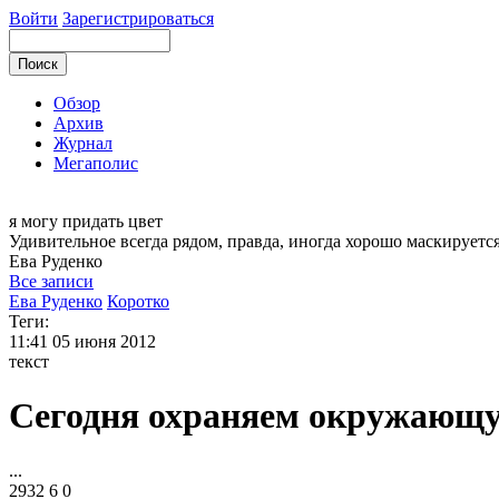
Войти
Зарегистрироваться
Обзор
Архив
Журнал
Мегаполис
я могу
придать цвет
Удивительное всегда рядом, правда, иногда хорошо маскируется
Ева
Руденко
Все записи
Ева Руденко
Коротко
Теги:
11:41
05 июня 2012
текст
Сегодня охраняем окружающу
...
2932
6
0