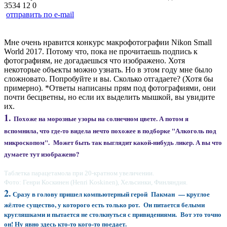
3534
12
0
отправить по e-mail
Мне очень нравится конкурс макрофотографии Nikon Small
World 2017. Потому что, пока не прочитаешь подпись к
фотографиям, не догадаешься что изображено. Хотя
некоторые объекты можно узнать. Но в этом году мне было
сложновато. Попробуйте и вы. Сколько отгадаете? (Хотя бы
примерно). *Ответы написаны прям под фотографиями, они
почти бесцветны, но если их выделить мышкой, вы увидите
их.
1.
Похоже на морозные узоры на солнечном цвете. А потом я
вспомнила, что где-то видела нечто похожее в подборке "Алкоголь под
микроскопом". Может быть так выглядит какой-нибудь ликер. А вы что
думаете тут изображено?
Таблетка парацетамола при 20-кратном увеличении.
Фото: Генри Коскинен (Henri Koskinen), Хельсинки, Финляндия.
2.
Сразу в голову пришел компьютерный герой
Пакман — круглое
жёлтое существо, у которого есть только рот. Он питается белыми
кругляшками и пытается не столкнуться с привидениями. Вот это точно
он! Ну явно здесь кто-то кого-то поедает.