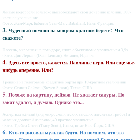
Живые водоросли вольвокс высвобождают свои дочерние колонии, 100-
кратное увеличение
Фото: Жан-Марк Бабалян (Jean-Marc Babalian), Нант, Франция.
3.
Чудесный помпон на мокром красном берете! Что
скажете?
Плесень, выросшая на помидоре, снята объективом с увеличением 3,9х
Фото: Дин Лерман (Dean Lerman), Нетания, Израиль.
4.
Здесь все просто, кажется. Павлинье перо. Или еще чье-
нибудь оперение. Или?
Трещина на голограмме кредитной карты при 10-кратном увеличении
Фото: Стивен Саймон (Steven Simon), Техас, США.
5.
Похоже на картину, пейзаж. Не хватает сакуры. Но
закат удался, я думаю. Однако это...
Аспергилл жёлтый (вид микроскопических высших плесневых грибов) и
колония дрожжей из почвы, 40-кратное увеличение
Фото: Трейси Скотт (Tracy Scott), Итака, штат Нью-Йорк, США.
6.
Кто-то рисовал мультик будто. Но помним, что это
макро. Какие могут быть предположения? Бывает, когда