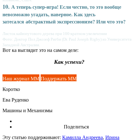
10.
А теперь супер-игра! Если честно, то это вообще
невозможно угадать, наверное. Как здесь
затесался абстрактный экспрессионизм? Или что это?
Листок кайюпутового дерева при 100-кратном увеличении
Фото: Доктор Пол Джозеф Ригби (Dr. Paul Joseph Rigby) из Университета
Западной Австралии.
Вот ка выглядит это на самом деле:
Как успехи?
Наш журнал ММ
Поддержать ММ
Коротко
Ева Руденко
Машины и Механизмы
Поделиться
Эту статью поддерживают:
Камилла Андреева
,
Ирина