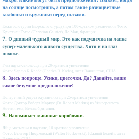
на солнце посмотришь, а потом такие разноцветные
колбочки и кружочки перед глазами.
Кожа голотурии (морского огурца) при 100-кратном увеличении Фото:
Кристиан Готье (Christian Gautier), Ле-Ман, Франция.
7.
О дивный чудный мир. Это как подушечка на лапке
супер-маленького живого существа. Хотя и на глаз
похоже.
Глаз паука-сенокосца при 20-кратном увеличении
Фото: Чарльз Б. Кребс (Charles B. Krebs), штат Вашингтон, США.
8.
Здесь попроще. Усики, цветочки. Да? Давайте, ваше
самое безумное предположение!
Поперечный разрез одуванчика при 25-кратном увеличении
Фото: Доктор Роберт Маркус (Dr. Robert Markus) из Университета
Ноттингема, Великобритания.
9.
Напоминает маковые коробочки.
Яйца мотылька в паутине, 16-кратное увеличение
Фото: Вальтер Пиорковский (Walter Piorkowski), Южный Белойт, штат
Иллинойс, США.