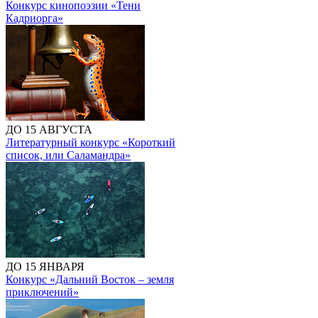
Конкурс кинопоэзии «Тени
Кадриорга»
ДО 15 АВГУСТА
Литературный конкурс «Короткий
список, или Саламандра»
ДО 15 ЯНВАРЯ
Конкурс «Дальний Восток – земля
приключений»