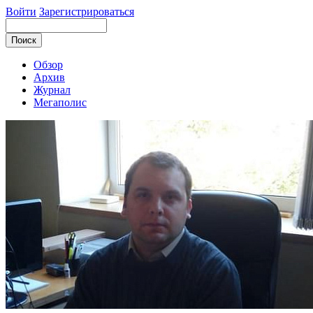
Войти
Зарегистрироваться
Обзор
Архив
Журнал
Мегаполис