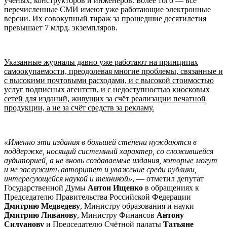
учёных, конструкторов и инженеров. Более того — все
перечисленные СМИ имеют уже работающие электронные
версии. Их совокупный тираж за прошедшие десятилетия
превышает 7 млрд. экземпляров.
Указанные журналы давно уже работают на принципах
самоокупаемости, преодолевая многие проблемы, связанные и
с высокими почтовыми расходами, и с высокой стоимостью
услуг подписных агентств, и с недоступностью киосковых
сетей для изданий, живущих за счёт реализации печатной
продукции, а не за счёт средств за рекламу.
«Именно эти издания в большей степени нуждаются в
поддержке, носящий системный характер, со сложившейся
аудиторией, а не вновь создаваемые издания, которые могут
и не заслужить авторитет и уважение среди публики,
интересующейся наукой и техникой»
, — отметил депутат
Государственной Думы
Антон Ищенко
в обращениях к
Председателю Правительства Российской Федерации
Дмитрию Медведеву
, Министру образования и науки
Дмитрию Ливанову
, Министру Финансов
Антону
Силуанову
и Председателю Счётной палаты
Татьяне