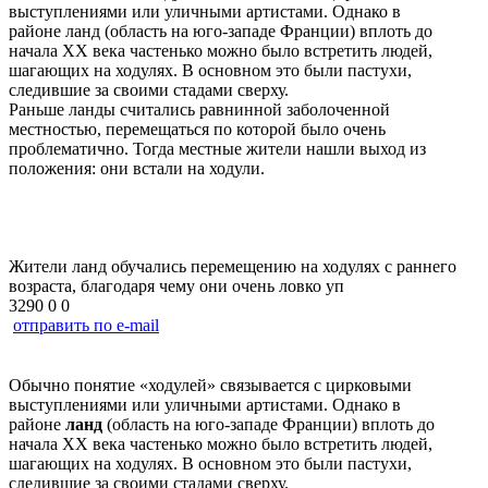
выступлениями или уличными артистами. Однако в
районе ланд (область на юго-западе Франции) вплоть до
начала XX века частенько можно было встретить людей,
шагающих на ходулях. В основном это были пастухи,
следившие за своими стадами сверху.
Раньше ланды считались равнинной заболоченной
местностью, перемещаться по которой было очень
проблематично. Тогда местные жители нашли выход из
положения: они встали на ходули.
Жители ланд обучались перемещению на ходулях с раннего
возраста, благодаря чему они очень ловко уп
3290
0
0
отправить по e-mail
Обычно понятие «ходулей» связывается с цирковыми
выступлениями или уличными артистами. Однако в
районе
ланд
(область на юго-западе Франции) вплоть до
начала XX века частенько можно было встретить людей,
шагающих на ходулях. В основном это были пастухи,
следившие за своими стадами сверху.