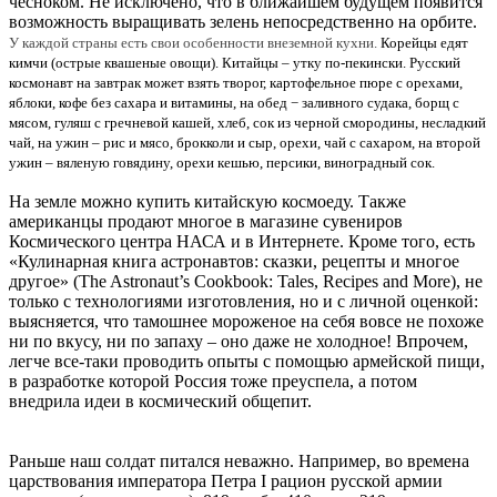
чесноком. Не исключено, что в ближайшем будущем появится
возможность выращивать зелень непосредственно на орбите.
У каждой страны есть свои особенности внеземной кухни.
Корейцы едят
кимчи (острые квашеные овощи). Китайцы – утку по-пекински. Русский
космонавт на завтрак может взять творог, картофельное пюре с орехами,
яблоки, кофе без сахара и витамины, на обед − заливного судака, борщ с
мясом, гуляш с гречневой кашей, хлеб, сок из черной смородины, несладкий
чай, на ужин – рис и мясо, брокколи и сыр, орехи, чай с сахаром, на второй
ужин – вяленую говядину, орехи кешью, персики, виноградный сок.
На земле можно купить китайскую космоеду. Также
американцы продают многое в магазине сувениров
Космического центра НАСА и в Интернете. Кроме того, есть
«Кулинарная книга астронавтов: сказки, рецепты и многое
другое» (The Astronaut’s Cookbook: Tales, Recipes and More), не
только с технологиями изготовления, но и с личной оценкой:
выясняется, что тамошнее мороженое на себя вовсе не похоже
ни по вкусу, ни по запаху – оно даже не холодное! Впрочем,
легче все-таки проводить опыты с помощью армейской пищи,
в разработке которой Россия тоже преуспела, а потом
внедрила идеи в космический общепит.
Раньше наш солдат питался неважно. Например, во времена
царствования императора Петра I рацион русской армии