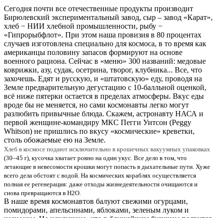
Сегодня почти все отечественные продукты производит
Бирюлевский экспериментальный завод, сыр – завод «Карат»,
хлеб − НИИ хлебной промышленности, рыбу −
«Гипрорыбфлот». При этом наша провизия в 80 процентах
случаев изготовлена специально для космоса, в то время как
американцы половину запасов формируют на основе
военного рациона. Сейчас в «меню» 300 названий: медовые
коврижки, азу, судак, осетрина, творог, клубника... Все, что
захочешь. Едят и русскую, и «штатовскую» еду, проводя на
Земле предварительную дегустацию с 10-балльной оценкой,
всё ниже пятерки остается в пределах атмосферы. Вкус еды
вроде бы не меняется, но сами космонавты легко могут
разлюбить привычные блюда. Скажем, астронавту НАСА и
первой женщине-командиру МКС Пегги Уитсон (Peggy
Whitson) не пришлись по вкусу «космические» креветки,
столь обожаемые ею на Земле.
Хлеб в космосе подают исключительно в крошечных вакуумных упаковках
(30–45 г), кусочка хватает ровно на один укус. Все дело в том, что
летающие в невесомости крошки могут попасть в дыхательные пути. Хуже
всего дела обстоят с водой. На космических кораблях осуществляется
полная ее регенерация: даже отходы жизнедеятельности очищаются и
снова превращаются в H2O.
В наше время космонавтов балуют свежими огурцами,
помидорами, апельсинами, яблоками, зеленым луком и