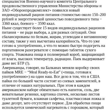
специалистов Военно-научного комитета Центрального
продовольственного управления Министерства обороны и
ЗАО «Оборонпродкомплект» появился новый
индивидуальный рацион питания стоимостью около 150–200
рублей и энергетической ценностью повседневного типа −
3360 ккал, боевого − 3590 ккал.
Ныне существует более 15 видов индивидуальных рационов
питания − не ради выбора, а для разных ситуаций. Они
сбалансированы по белкам, жирам, углеводам и витаминному
составу, также у них высчитана калорийность. Что-то уже
готово к употреблению, а что-то можно быстро подогреть на
портативном разогревателе с помощью таблеток сухого
спирта. Упакована пища в полимерный короб, защищающий
от влаги, высоких температур, радиации. Паек выдерживает
даже вес БТР (!).
Американцы, говорят, на Балканах меняли коробку своих
пайков MRE − “Meal Ready-to-Eat” («пища, готовая к
употреблению») на один наш. Все дело в том, что в США
пайки по большей части состоят из соевых заменителей, в
отличие от наших натуральных. При этом в каждом
американском наборе обязательно есть напиток, соль, две
жевательные резинки, картонка спичек, несколько листов
туалетной бумаги, влажная салфетка, пластмассовая ложка и
даже десерт, зато отсутствует первое. Для обработки пищи
используется химический нагреватель с порошком, который