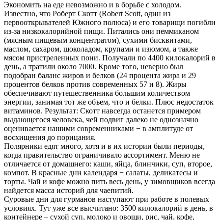
Экономить на еде невозможно и в борьбе с холодом.
Известно, что Роберт Скотт (Robert Scott, один из
первооткрывателей Южного полюса) и его товарищи погибли
из-за низкокалорийной пищи. Питались они пеммиканом
(мясным пищевым концентратом), сухими бисквитами,
маслом, сахаром, шоколадом, крупами и изюмом, а также
мясом пристреленных пони. Получали по 4400 килокалорий в
день, а тратили около 7000. Кроме того, неверно был
подобран баланс жиров и белков (24 процента жира и 29
процентов белков против современных 57 и 8). Жиры
обеспечивают путешественника большим количеством
энергии, занимая тот же объем, что и белки. Плюс недостаток
витаминов. Результат: Скотт навсегда останется примером
выдающегося человека, чей подвиг далеко не однозначно
оценивается нашими современниками − в амплитуде от
восхищения до порицания.
Полярники едят много, хотя и в их истории были периоды,
когда правительство ограничивало ассортимент. Меню не
отличается от домашнего: каши, яйца, блинчики, суп, второе,
компот. В красные дни календаря − салаты, деликатесы и
торты. Чай и кофе можно пить весь день, у зимовщиков всегда
найдется масса историй для чаепитий.
Суровые дни для гурманов наступают при работе в полевых
условиях. Тут уже все высчитано: 3500 килокалорий в день, в
контейнере – сухой суп, молоко и овощи, рис, чай, кофе,