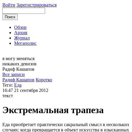
Войти
Зарегистрироваться
Обзор
Архив
Журнал
Мегаполис
я могу
меняться
никаких девизов
Радиф
Кашапов
Все записи
Радиф Кашапов
Коротко
Теги:
Еда
16:47
21 сентября 2012
текст
Экстремальная трапеза
Еда приобретает практически сакральный смысл в нескольких
случаях: когда превращается в объект искусства в изысканных