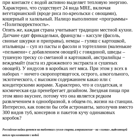
при контакте с водой активно выделяет тепловую энергию.
Характерно, что существует 24 вида MRE, включая
вегетарианский (вроде риса по-креольски с овощами),
кошерный и халяльный. Налицо выполнение «программы»
«Политкорректность».
Опять же, каждая страна учитывает традиции местной кухни.
Датчане едят фрикадельки, французы – кассуле (фасоль,
свиные шкурки и приправы), немцы – гуляш с картошкой,
итальянцы – суп из пасты и фасоли и тортеллини (маленькие
«пельмени» с добавлением овощей) с говядиной, шведы –
тушеную треску со сметаной и картошкой, австралийцы −
веждемайт (паста из дрожжевого экстракта и сушеных
овощей). У индусов в коробках нет мяса. При этом у всех в
наборах − ничего скоропортящегося, острого, алкогольного,
экзотического, с высоким содержанием какао или с
кондитерскими жирами. Характерно, что и солдатская, и
космическая еда пренебрегает дизайном. Звездная пища при
этом явно вкуснее, потому что она является редким
развлечением в однообразной, в общем-то, жизни на станции.
Интересно, как повели бы себя астронавты, заполучив вместо
300 видов туб, консервов и пакетов кучу одинаковых
коробок?
Российские пайки греются на таблетках сухого спирта, американские – на «химии», выделяющей
тепло при контакте с водой