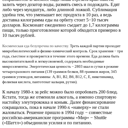
залить через дозатор воды, размять смесь и подождать. Едят
либо через мундштук, либо длинной ложкой. Сублимация
удобна тем, что уменьшает вес продукта в 10 раз, а ведь
доставка килограмма еды на орбиту стоит 5−10 тысяч
долларов. Космонавт ежедневно съедает до 1,7 килограмма
пищи, только приготовление которой обходится примерно в
10 тысяч рублей.
Космическая еда безупречна по качеству.
Треть каждой партии проходит
микробиологический и физико-химический контроль. Срок хранения − три
года, съестное и проверяется в течение этого времени. Еда должна быть
высокопитательной и легкоусвояемой, содержать необходимые
микроэлементы. Энергетическая ценность − 2803 ккал в сутки в режиме
четырехразового питания (139 граммов белков, 88 граммов жиров, 345
граммов углеводов, витамины: А, В1, В2, В6, В12, С, Е, никотинамид,
фолиевая кислота, пантотенат кальция, рутин).
К началу 1980-х за рейс можно было опробовать 200 блюд.
Кстати, тогда же отменили алкоголь, а именно спиртовую
настойку элеутерококка и коньяк. Далее финансирование
сокращалось, пока в начале 1990-х «наверху» не стали
жаловаться. Решение пришло в 1994 году − совместные
российско-американские программы «Мир» − Shuttle
(«Шаттл») объединили усилия и по питанию.