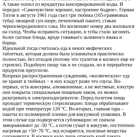
А также попил из мундштука консервированной воды. И
передал: «Самочувствие хорошее, настроение бодрое». Герман
Титов в августе 1961 года съел три тюбика (165-граммовых
туба): овощной суп-пюре, печеночный паштет, стакан
черносмородинового сока. Но космонавт номер два жаловался
на голод. Чтобы исправить ситуацию, в тубы стали загонять
более сытные блюда, вроде говяжьего заливного языка и
борща.
Идеальной тогда считалась еда в неких мифических
таблетках, которая должна была усваиваться практически
полностью, без отходов (потому что туалетов в космосе еще не
строили). Подобную пищу так и не создали, но в переработке
продуктов преуспели.
Вопреки распространенным суждениям, «космическую» еду
не хранят в тюбиках − в них кладут разве что соусы. Во-
первых, есть консервы, алюминиевые, а не жестяные, изнутри
они покрыты специальным пищевым лаком, их можно
разогревать в электроподогревателе. Перед полетом пища
проходит термическую стерилизацию: блюда обрабатывают
водой при температуре 120 °С. Во-вторых, главная тара –
пакеты из полимерной пленки для вакуумной упаковки. В
этом случае еда подвергается сублимации: ее сначала
замораживают до -50 °С, а потом сушат в вакууме, постепенно
нагревая до +50−70 °С, лед испаряется, полезные вещества
сохраняются. В космосе надо лишь отрезать край пакета,