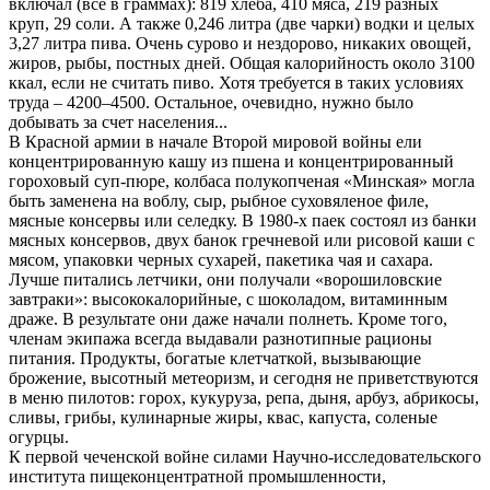
включал (все в граммах): 819 хлеба, 410 мяса, 219 разных
круп, 29 соли. А также 0,246 литра (две чарки) водки и целых
3,27 литра пива. Очень сурово и нездорово, никаких овощей,
жиров, рыбы, постных дней. Общая калорийность около 3100
ккал, если не считать пиво. Хотя требуется в таких условиях
труда – 4200–4500. Остальное, очевидно, нужно было
добывать за счет населения...
В Красной армии в начале Второй мировой войны ели
концентрированную кашу из пшена и концентрированный
гороховый суп-пюре, колбаса полукопченая «Минская» могла
быть заменена на воблу, сыр, рыбное суховяленое филе,
мясные консервы или селедку. В 1980-х паек состоял из банки
мясных консервов, двух банок гречневой или рисовой каши с
мясом, упаковки черных сухарей, пакетика чая и сахара.
Лучше питались летчики, они получали «ворошиловские
завтраки»: высококалорийные, с шоколадом, витаминным
драже. В результате они даже начали полнеть. Кроме того,
членам экипажа всегда выдавали разнотипные рационы
питания. Продукты, богатые клетчаткой, вызывающие
брожение, высотный метеоризм, и сегодня не приветствуются
в меню пилотов: горох, кукуруза, репа, дыня, арбуз, абрикосы,
сливы, грибы, кулинарные жиры, квас, капуста, соленые
огурцы.
К первой чеченской войне силами Научно-исследовательского
института пищеконцентратной промышленности,