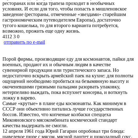
ресторанах или когда трапеза проходит в необычных
условиях. И если для того, чтобы попасть в мишленовское
заведение (рестораны, отмеченные «звездами» старейшим
гастрономическим путеводителем Европы), достаточно
тугого кошелька, то для второго варианта потребуется,
возможно, прожить еще одну жизнь.
4112
3
0
отправить по e-mail
Порой фирмы, производящие еду для космонавтов, пайки для
военных, продают их и обычным людям в качестве
сувенирной продукции или туристического запаса. Но
недостаточно вскрыть армейский паек на кухне: для полноты
ощущений необходимо пробиться на безымянную высоту и
окоченевшими грязными пальцами разорвать упаковку,
нетерпеливо выждать, пока вспухнет консерва, и воткнуть
ложку в варево.
Самые «крутые» в плане еды космонавты. Как минимум в
СССР они объективно питались лучше государственных
боссов. Известно, что копченые колбаски спеццеха
Микояновского мясокомбината космический стандарт
качества выдержать не смогли.
12 апреля 1961 года Юрий Гагарин опробовал три блюда:
щавелевое пюре с мясом, мясной паштет и шоколадный соус.