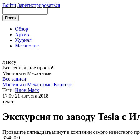
Войти
Зарегистрироваться
Обзор
Архив
Журнал
Мегаполис
я могу
Все гениальное просто!
Машины и
Механизмы
Все записи
Машины и Механизмы
Коротко
Теги:
Илон Маск
17:09
21 августа 2018
текст
Экскурсия по заводу Tesla с 
Проведите пятнадцать минут в компании самого известного п
3348
0
0