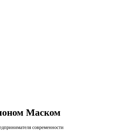
Илоном Маском
редпринимателя современности