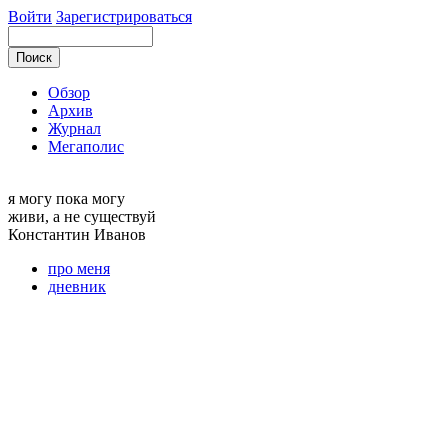
Войти
Зарегистрироваться
Обзор
Архив
Журнал
Мегаполис
я могу
пока могу
живи, а не существуй
Константин
Иванов
про меня
дневник