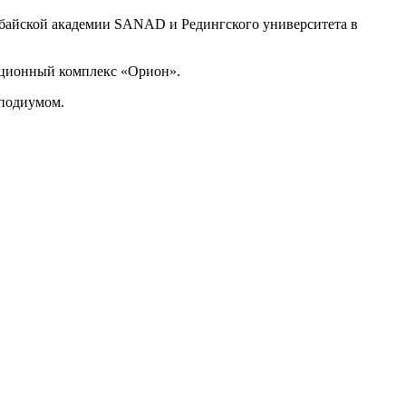
убайской академии SANAD и Редингского университета в
ационный комплекс «Орион».
 подиумом.