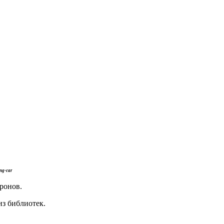
ng-car
ронов.
из библиотек.