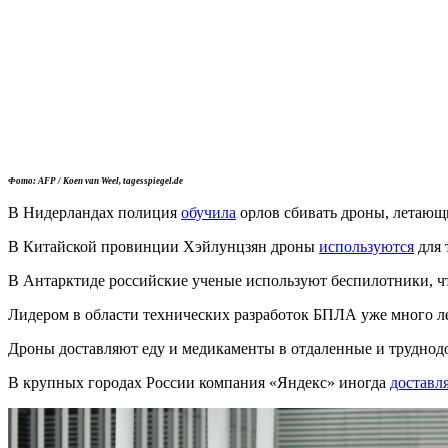
Фото: AFP / Koen van Weel, tagesspiegel.de
В Нидерландах полиция
обучила
орлов сбивать дроны, летающи
В Китайской провинции Хэйлунцзян дроны
используются
для 
В Антарктиде российские ученые используют беспилотники, ч
Лидером в области технических разработок БПЛА уже много ле
Дроны доставляют еду и медикаменты в отдаленные и труднод
В крупных городах России компания «Яндекс» иногда
доставл