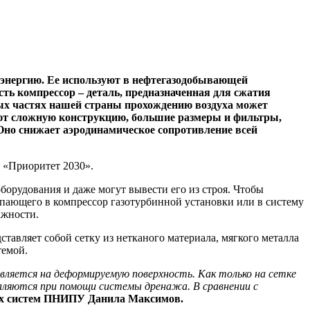
 энергию. Ее используют в нефтегазодобывающей
сть компрессор – деталь, предназначенная для сжатия
рных частях нашей страны прохождению воздуха может
ют сложную конструкцию, большие размеры и фильтры,
Оно снижает аэродинамическое сопротивление всей
а «Приоритет 2030».
орудования и даже могут вывести его из строя. Чтобы
упающего в компрессор газотурбинной установки или в систему
ажности.
авляет собой сетку из нетканого материала, мягкого металла
темой.
вляется на деформируемую поверхность. Как только на сетке
даляются при помощи системы дренажа. В сравнении с
ых систем ПНИПУ Данила Максимов.