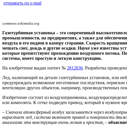
отправить по e-mail
commons.wikimedia.org
Газотурбинная установка – это современный высокотехнол
промышленности, на предприятиях, а также для обеспечения
воздуха и его подачи в камеру сгорания. Скорость вращени
мешать снег, дождь и другие осадки. Науке уже известны ус
которые препятствуют прохождению воздушного потока. По
системы, имеет простую и легкую конструкцию.
На изобретение выдан патент №
2812836
. Разработка проведен
Лед, налипающий на детали газотурбинных установок, или неб
предупреждать возможные негативные последствия, пермские п
вентиляции других объектов, например, производственных по
Изобретение состоит из воздухоприемника, воздухораспределит
или композита. К сетке подведен привод, который в нужное вр
– Сначала атмосферный воздух засасывается через воздухопри
нарастает лед, система включает привод и поверхность движе
аналогами эта конструкция очень легкая и простая,
–
объясняе