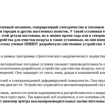
огичный механизм, генерирующий электричество и тепловую
 городов и других населенных пунктов. У такой установки е
я этой детали постоянна, но в зимнее время года или в севе
тройства для очистки воздуха в таких установках, но
они име
этому ученые ПНИПУ разработали собственное устройство. 
а в рамках программы стратегического академического лидерств
лагоприятные погодные условия снижают производительность об
олитехники разработали устройство для очистки воздуха, пост
мещений. Оно защищает от снега, инея, дождя и повышенной вл
елей и газопроницаемой деформируемой поверхности. Она предст
емя двигает ее. Устройство управляется автоматизированной сис
емник, затем его поток выравнивается распределителем и напра
тся через трос. Так наросший лед осыпается, а его остатки у
т инженер центра высокопроизводительных вычислительн