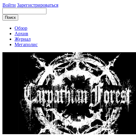
Войти
Зарегистрироваться
Обзор
Архив
Журнал
Мегаполис