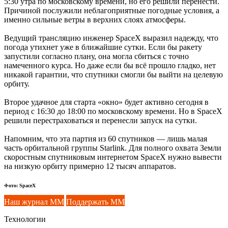
5:30 утра по московскому времени, но его решили перенести.
Причиной послужили неблагоприятные погодные условия, а
именно сильные ветры в верхних слоях атмосферы.
Ведущий трансляцию инженер SpaceX выразил надежду, что
погода утихнет уже в ближайшие сутки. Если бы ракету
запустили согласно плану, она могла сбиться с точно
намеченного курса. Но даже если бы всё прошло гладко, нет
никакой гарантии, что спутники смогли бы выйти на целевую
орбиту.
Второе удачное для старта «окно» будет активно сегодня в
период с 16:30 до 18:00 по московскому времени. Но в SpaceX
решили перестраховаться и перенесли запуск на сутки.
Напомним, что эта партия из 60 спутников — лишь малая
часть орбитальной группы Starlink. Для полного охвата Земли
скоростным спутниковым интернетом SpaceX нужно вывести
на низкую орбиту примерно 12 тысяч аппаратов.
Фото: SpaceX
Наш журнал ММ
Поддержать ММ
Технологии