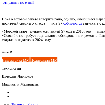
отправить по e-mail
Пока о готовой ракете говорить рано, однако, имеющиеся нараб
носителей среднего класса — их в S7
собираются
запускать с к
«Морской старт» куплен компанией S7 ещё в 2016 году — имен
«Союз-6», но требует тщательного обследования и ремонта. Ра
старта» ожидается к 2024 году.
Фото: S7
Наш журнал ММ
Поддержать ММ
Технологии
Вячеслав Ларионов
Машины и Механизмы
Теги:
Техника,
Космос