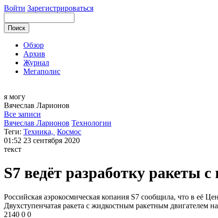
Войти
Зарегистрироваться
Обзор
Архив
Журнал
Мегаполис
я могу
Вячеслав
Ларионов
Все записи
Вячеслав Ларионов
Технологии
Теги:
Техника,
Космос
01:52
23 сентября 2020
текст
S7 ведёт разработку ракеты 
Российская аэрокосмическая копания S7 сообщила, что в её Це
Двухступенчатая ракета с жидкостным ракетным двигателем нах
2140
0
0