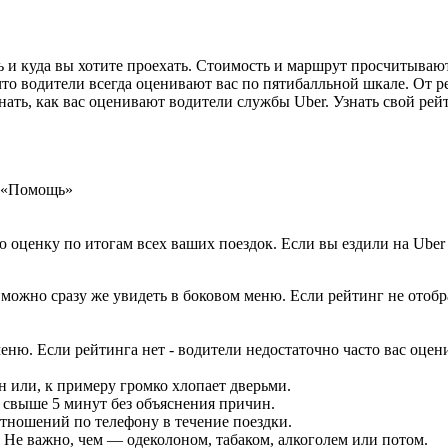
ть и куда вы хотите проехать. Стоимость и маршрут просчитываю
 что водители всегда оценивают вас по пятибалльной шкале. От
знать, как вас оценивают водители службы Uber. Узнать свой р
т «Помощь»
оценку по итогам всех ваших поездок. Если вы ездили на Uber 
нг можно сразу же увидеть в боковом меню. Если рейтинг не ото
ню. Если рейтинга нет - водители недостаточно часто вас оцен
он или, к примеру громко хлопает дверьми.
ь свыше 5 минут без объяснения причин.
тношений по телефону в течение поездки.
 Не важно, чем — одеколоном, табаком, алкоголем или потом.