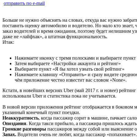
отправить по e-mail
Больше не нужно объяснять на словах, откуда вас нужно забра
поставить оценку автомобилю и водителю. Но мало кто знает,
заказ водителей и время ожидания, поэтому будет нелишним у
даже не «лайфхак», а штатная функциональность.
Итак:
Нажимаете иконку с тремя полосками и выбираете пунк
Затем выбираете «Настройки аккаунта и рейтинг»
Выбираете пункт «Я бы хотел узнать свой рейтинг»
Нажимаете клавишу «Отправить» и сразу видите среднюю 
чём приложение честно известит вас словом «None».
Кстати, в новейших версиях Uber (май 2017 г. и новее) рейти
использовали Uber и статистика пока не учитывается.
В новой версии приложения рейтинг отображается в боковом ме
указанный конечный пункт поездки.
Неаккуратность
, когда пассажир сорит в машине, пачкает сал
Опоздания
. Когда такси прибыло, а пассажира пришлось ждат
Громкие разговоры
пассажиров между собой или выяснение о
Запах.
Водители очень не любят, когда пассажир «попахивает».