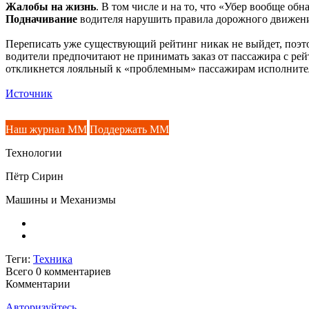
Жалобы на жизнь
. В том числе и на то, что «Убер вообще обн
Подначивание
водителя нарушить правила дорожного движения
Переписать уже существующий рейтинг никак не выйдет, поэт
водители предпочитают не принимать заказ от пассажира с рейт
откликнется лояльный к «проблемным» пассажирам исполните
Источник
Наш журнал ММ
Поддержать ММ
Технологии
Пётр Сирин
Машины и Механизмы
Теги:
Техника
Всего 0
комментариев
Комментарии
Авторизуйтесь