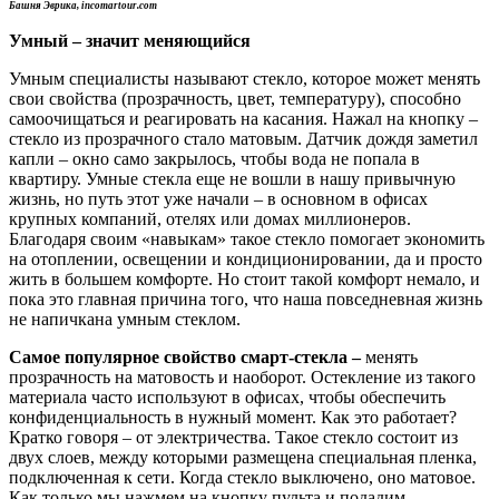
Башня Эврика, incomartour.com
Умный – значит меняющийся
Умным специалисты называют стекло, которое может менять
свои свойства (прозрачность, цвет, температуру), способно
самоочищаться и реагировать на касания. Нажал на кнопку –
стекло из прозрачного стало матовым. Датчик дождя заметил
капли – окно само закрылось, чтобы вода не попала в
квартиру. Умные стекла еще не вошли в нашу привычную
жизнь, но путь этот уже начали – в основном в офисах
крупных компаний, отелях или домах миллионеров.
Благодаря своим «навыкам» такое стекло помогает экономить
на отоплении, освещении и кондиционировании, да и просто
жить в большем комфорте. Но стоит такой комфорт немало, и
пока это главная причина того, что наша повседневная жизнь
не напичкана умным стеклом.
Самое популярное свойство смарт-стекла –
менять
прозрачность на матовость и наоборот. Остекление из такого
материала часто используют в офисах, чтобы обеспечить
конфиденциальность в нужный момент. Как это работает?
Кратко говоря – от электричества. Такое стекло состоит из
двух слоев, между которыми размещена специальная пленка,
подключенная к сети. Когда стекло выключено, оно матовое.
Как только мы нажмем на кнопку пульта и подадим