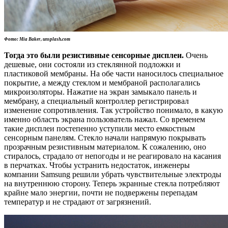
Фото: Mia Baker,
unsplash.com
Тогда это были резистивные сенсорные дисплеи.
Очень
дешевые, они состояли из стеклянной подложки и
пластиковой мембраны. На обе части наносилось специальное
покрытие, а между стеклом и мембраной располагались
микроизоляторы. Нажатие на экран замыкало панель и
мембрану, а специальный контроллер регистрировал
изменение сопротивления. Так устройство понимало, в какую
именно область экрана пользователь нажал. Со временем
такие дисплеи постепенно уступили место емкостным
сенсорным панелям. Стекло начали напрямую покрывать
прозрачным резистивным материалом. К сожалению, оно
стиралось, страдало от непогоды и не реагировало на касания
в перчатках. Чтобы устранить недостаток, инженеры
компании Samsung решили убрать чувствительные электроды
на внутреннюю сторону. Теперь экранные стекла потребляют
крайне мало энергии, почти не подвержены перепадам
температур и не страдают от загрязнений.