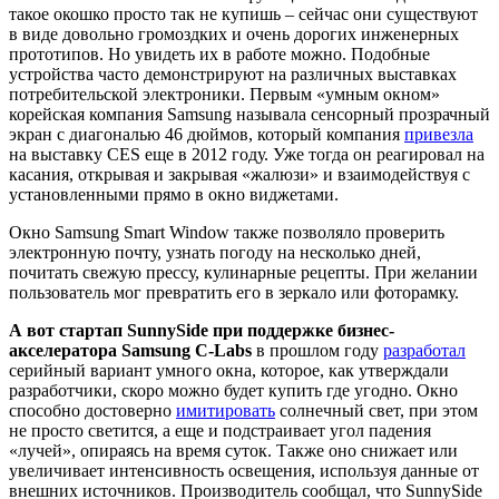
такое окошко просто так не купишь – сейчас они существуют
в виде довольно громоздких и очень дорогих инженерных
прототипов. Но увидеть их в работе можно. Подобные
устройства часто демонстрируют на различных выставках
потребительской электроники. Первым «умным окном»
корейская компания Samsung называла сенсорный прозрачный
экран с диагональю 46 дюймов, который компания
привезла
на выставку CES еще в 2012 году. Уже тогда он реагировал на
касания, открывая и закрывая «жалюзи» и взаимодействуя с
установленными прямо в окно виджетами.
Окно Samsung Smart Window также позволяло проверить
электронную почту, узнать погоду на несколько дней,
почитать свежую прессу, кулинарные рецепты. При желании
пользователь мог превратить его в зеркало или фоторамку.
А вот стартап SunnySide при поддержке бизнес-
акселератора Samsung C-Labs
в прошлом году
разработал
серийный вариант умного окна, которое, как утверждали
разработчики, скоро можно будет купить где угодно. Окно
способно достоверно
имитировать
солнечный свет, при этом
не просто светится, а еще и подстраивает угол падения
«лучей», опираясь на время суток. Также оно снижает или
увеличивает интенсивность освещения, используя данные от
внешних источников. Производитель сообщал, что SunnySide