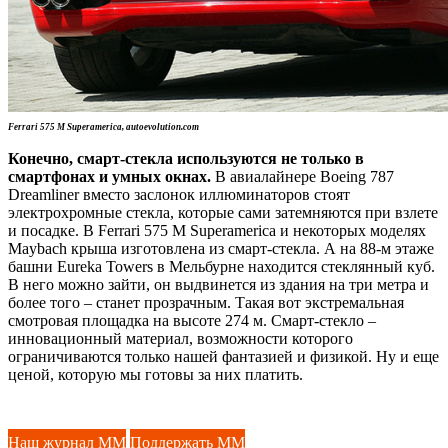
Ferrari 575 M Superamerica,
autoevolution.com
Конечно, смарт-стекла используются не только в
смартфонах и умных окнах.
В авиалайнере Boeing 787
Dreamliner вместо заслонок иллюминаторов стоят
электрохромные стекла, которые сами затемняются при взлете
и посадке. В Ferrari 575 M Superamerica и некоторых моделях
Maybach крыша изготовлена из смарт-стекла. А на 88-м этаже
башни Eureka Towers в Мельбурне находится стеклянный куб.
В него можно зайти, он выдвинется из здания на три метра и
более того – станет прозрачным. Такая вот экстремальная
смотровая площадка на высоте 274 м. Смарт-стекло –
инновационный материал, возможности которого
ограничиваются только нашей фантазией и физикой. Ну и еще
ценой, которую мы готовы за них платить.
Наш журнал ММ
Поддержать ММ