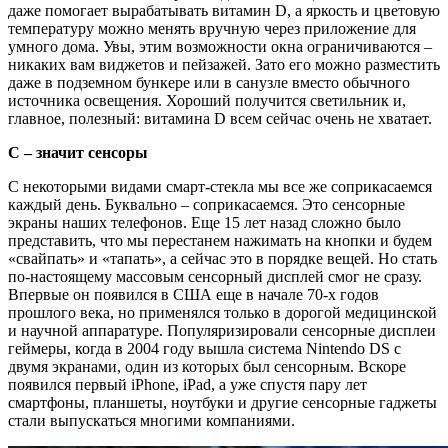
даже помогает вырабатывать витамин D, а яркость и цветовую
температуру можно менять вручную через приложение для
умного дома. Увы, этим возможности окна ограничиваются –
никаких вам виджетов и пейзажей. Зато его можно разместить
даже в подземном бункере или в санузле вместо обычного
источника освещения. Хороший получится светильник и,
главное, полезный: витамина D всем сейчас очень не хватает.
С – значит сенсоры
С некоторыми видами смарт-стекла мы все же соприкасаемся
каждый день. Буквально – соприкасаемся. Это сенсорные
экраны наших телефонов. Еще 15 лет назад сложно было
представить, что мы перестанем нажимать на кнопки и будем
«свайпать» и «тапать», а сейчас это в порядке вещей. Но стать
по-настоящему массовым сенсорный дисплей смог не сразу.
Впервые он появился в США еще в начале 70-х годов
прошлого века, но применялся только в дорогой медицинской
и научной аппаратуре. Популяризировали сенсорные дисплеи
геймеры, когда в 2004 году вышла система Nintendo DS с
двумя экранами, один из которых был сенсорным. Вскоре
появился первый iPhone, iPad, а уже спустя пару лет
смартфоны, планшеты, ноутбуки и другие сенсорные гаджеты
стали выпускаться многими компаниями.