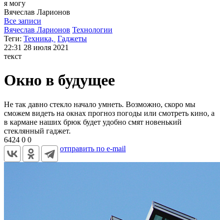
я могу
Вячеслав
Ларионов
Все записи
Вячеслав Ларионов
Технологии
Теги:
Техника,
Гаджеты
22:31
28 июля 2021
текст
Окно в будущее
Не так давно стекло начало умнеть. Возможно, скоро мы
сможем видеть на окнах прогноз погоды или смотреть кино, а
в кармане наших брюк будет удобно смят новенький
стеклянный гаджет.
6424
0
0
отправить по e-mail