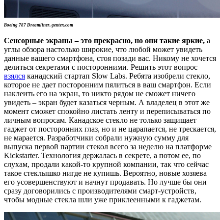
Boeing 787 Dreamliner,
gentex.com
Сенсорные экраны – это прекрасно, но они такие яркие,
а
углы обзора настолько широкие, что любой может увидеть
данные вашего смартфона, стоя позади вас. Никому не хочется
делиться секретами с посторонними. Решить этот вопрос
взялся
канадский стартап Slow Labs. Ребята изобрели стекло,
которое не дает посторонним пялиться в ваш смартфон. Если
наклеить его на экран, то никто рядом не сможет ничего
увидеть – экран будет казаться черным. А владелец в этот же
момент сможет спокойно листать ленту и переписываться по
личным вопросам. Канадское стекло не только защищает
гаджет от посторонних глаз, но и не царапается, не трескается,
не марается. Разработчики собрали нужную сумму для
выпуска первой партии стекол всего за неделю на платформе
Kickstarter. Технология держалась в секрете, а потом ее, по
слухам, продали какой-то крупной компании, так что сейчас
такое стеклышко нигде не купишь. Вероятно, новые хозяева
его усовершенствуют и начнут продавать. Но лучше бы они
сразу договорились с производителями смарт-устройств,
чтобы модные стекла шли уже приклеенными к гаджетам.