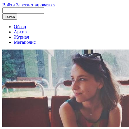
Войти
Зарегистрироваться
Обзор
Архив
Журнал
Мегаполис