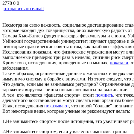
2778
0
0
отправить по e-mail
Несмотря на свою важность, социальное дистанцирование стал
которые находят дух товарищества, биохимическую радость от
Тамара Хью-Батлер
(
доцент кафедры физкультуры и спорта, Уэ
Уэйнский государственный университет) изучают здоровье и 
некоторые практические советы о том, как наиболее эффективн
Исследования показали, что физические упражнения могут вл
выполняемые примерно три раза в неделю, снизили риск смерти
Кроме того, исследования, проведенные на мышах,
показали
, 
заболевания.
Таким образом, ограниченные данные о животных и людях свиде
иммунную систему к борьбе с вирусами. Из этого следует, что
Что делать, если мы не занимаемся регулярно? Ограниченные 
заражения вирусом гриппа повышают шансы на выживание.
А тем, кто является «фанатом спорта», стоит
помнить
, что тяж
адекватного восстановления могут сделать наш организм более
Итак, исследования
показывают
, что порой "больше" не значи
Вот некоторые вещи, которые ученые не рекомендуют делать:
1.Не занимайтесь спортом после истощения, это увеличивает р
2.Не занимайтесь спортом, если у вас есть симптомы гриппа.