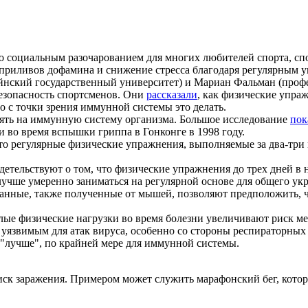
о социальным разочарованием для многих любителей спорта, сп
 приливов дофамина и снижение стресса благодаря регулярным у
йнский государственный университет) и Мариан Фальман (профе
безопасность спортсменов. Они
рассказали
, как физические упра
о с точки зрения иммунной системы это делать.
иять на иммунную систему организма. Большое исследование
пок
 во время вспышки гриппа в Гонконге в 1998 году.
что регулярные физические упражнения, выполняемые за два-три
тельствуют о том, что физические упражнения до трех дней в н
 лучше умеренно заниматься на регулярной основе для общего ук
данные, также полученные от мышей, позволяют предположить, ч
елые физические нагрузки во время болезни увеличивают риск 
 уязвимым для атак вируса, особенно со стороны респираторных
т "лучше", по крайней мере для иммунной системы.
иск заражения. Примером может служить марафонский бег, котор