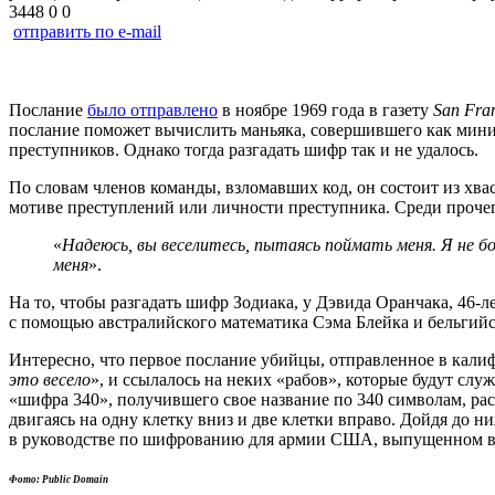
3448
0
0
отправить по e-mail
Послание
было отправлено
в ноябре 1969 года в газету
San
Fra
послание поможет вычислить маньяка, совершившего как миним
преступников. Однако тогда разгадать шифр так и не удалось.
По словам членов команды, взломавших код, он состоит из хва
мотиве преступлений или личности преступника. Среди прочего
«
Надеюсь, вы веселитесь, пытаясь поймать меня. Я не б
меня
».
На то, чтобы разгадать шифр Зодиака, у Дэвида Оранчака, 46-
с помощью австралийского математика Сэма Блейка и бельгийс
Интересно, что первое послание убийцы, отправленное в калиф
это весело
», и ссылалось на неких «рабов», которые будут слу
«шифра 340», получившего свое название по 340 символам, рас
двигаясь на одну клетку вниз и две клетки вправо. Дойдя до н
в руководстве по шифрованию для армии США, выпущенном в 
Фото: Public Domain