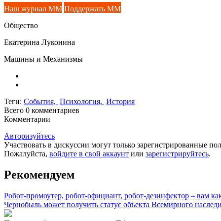
Наш журнал ММ
Поддержать ММ
Общество
Екатерина Луконина
Машины и Механизмы
Теги:
События,
Психология,
История
Всего 0
комментариев
Комментарии
Авторизуйтесь
Участвовать в дискуссии могут только зарегистрированные пол
Пожалуйста,
войдите в свой аккаунт
или
зарегистрируйтесь
.
Рекомендуем
Робот-промоутер, робот-официант, робот-дезинфектор – вам ка
Чернобыль может получить статус объекта Всемирного насл