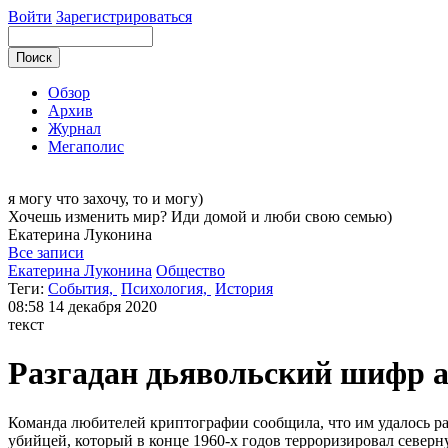
Войти
Зарегистрироваться
Обзор
Архив
Журнал
Мегаполис
я могу
что захочу, то и могу)
Хочешь изменить мир? Иди домой и люби свою семью)
Екатерина
Луконина
Все записи
Екатерина Луконина
Общество
Теги:
События,
Психология,
История
08:58
14 декабря 2020
текст
Разгадан дьявольский шифр 
Команда любителей криптографии сообщила, что им удалось ра
убийцей, который в конце 1960-х годов терроризировал север