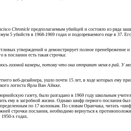
ncisco
Chronicle
предполагаемым убийцей и состояло из ряда заш
ум 5 убийств в 1968-1969 годах и подозреваемого еще в 37. Ег
стливых утверждений и демонстрирует полное пренебрежение и д
 в послании есть такая строчка:
оюсь газовой камеры, потому что она отправит меня в рай. У
ме
летнего веб-дизайнера, ушло почти 15 лет, в ходе которых ему 
кого логиста Ярла Ван Айкке.
орнийскую газету, было разгадано в 1969 году школьным учител
жить ему в загробной жизни. Однако шифр первого послания был 
пределенным по 17 колонкам. По словам Оранчака, читать «шифр
ижней строчки послания, необходимо вернуться к противоположно
1950-х годах.