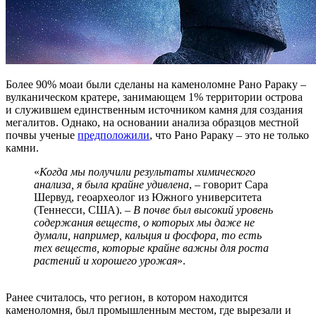
Более 90% моаи были сделаны на каменоломне Рано Рараку –
вулканическом кратере, занимающем 1% территории острова
и служившем единственным источником камня для создания
мегалитов. Однако, на основании анализа образцов местной
почвы ученые
предположили
, что Рано Рараку – это не только
камни.
«
Когда мы получили результаты химического
анализа, я была крайне удивлена
, –
говорит Сара
Шервуд, геоархеолог из Южного университета
(Теннесси, США). –
В почве был высокий уровень
содержания веществ, о которых мы даже не
думали, например, кальция и фосфора, то есть
тех веществ, которые крайне важны для роста
растений и хорошего урожая
».
Ранее считалось, что регион, в котором находится
каменоломня, был промышленным местом, где вырезали и