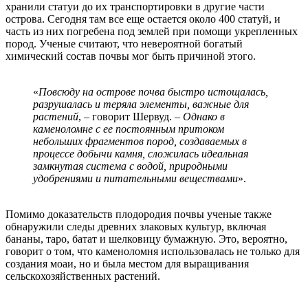
хранили статуи до их транспортировки в другие части
острова. Сегодня там все еще остается около 400 статуй, и
часть из них погребена под землей при помощи укрепленных
пород. Ученые считают, что невероятной богатый
химический состав почвы мог быть причиной этого.
«
Повсюду на острове почва быстро истощалась,
разрушалась и теряла элементы, важные для
растений
, –
говорит Шервуд. –
Однако в
каменоломне с ее постоянным притоком
небольших фрагментов пород, создаваемых в
процессе добычи камня, сложилась идеальная
замкнутая система с водой, природными
удобрениями и питательными веществами
».
Помимо доказательств плодородия почвы ученые также
обнаружили следы древних злаковых культур, включая
бананы, таро, батат и шелковицу бумажную. Это, вероятно,
говорит о том, что каменоломня использовалась не только для
создания моаи, но и была местом для выращивания
сельскохозяйственных растений.