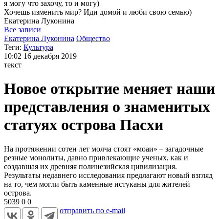
я могу
что захочу, то и могу)
Хочешь изменить мир? Иди домой и люби свою семью)
Екатерина
Луконина
Все записи
Екатерина Луконина
Общество
Теги:
Культура
10:02
16 декабря 2019
текст
Новое открытие меняет наши
представления о знаменитых
статуях острова Пасхи
На протяжении сотен лет молча стоят «моаи» – загадочные
резные монолиты, давно привлекающие ученых, как и
создавшая их древняя полинезийская цивилизация.
Результаты недавнего исследования предлагают новый взгляд
на то, чем могли быть каменные истуканы для жителей
острова.
5039
0
0
отправить по e-mail