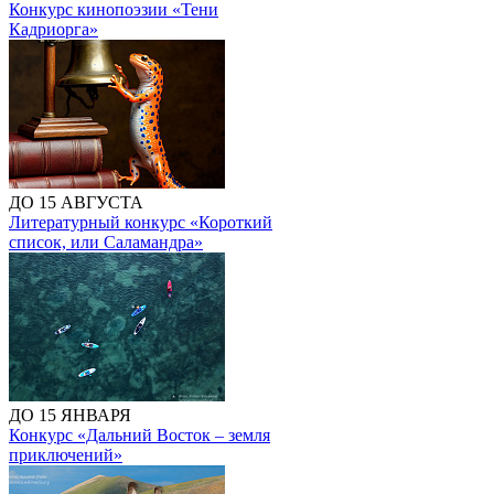
Конкурс кинопоэзии «Тени
Кадриорга»
ДО 15 АВГУСТА
Литературный конкурс «Короткий
список, или Саламандра»
ДО 15 ЯНВАРЯ
Конкурс «Дальний Восток – земля
приключений»