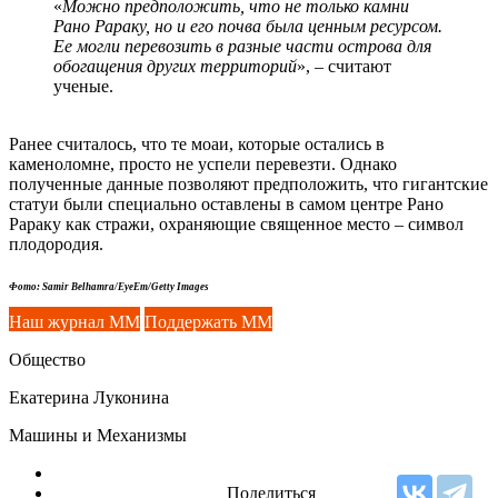
«
Можно предположить, что не только камни
Рано Рараку, но и его почва была ценным ресурсом.
Ее могли перевозить в разные части острова для
обогащения других территорий
», –
считают
ученые.
Ранее считалось, что те моаи, которые остались в
каменоломне, просто не успели перевезти. Однако
полученные данные позволяют предположить, что гигантские
статуи были специально оставлены в самом центре Рано
Рараку как стражи, охраняющие священное место – символ
плодородия.
Фото: Samir Belhamra/EyeEm/Getty Images
Наш журнал ММ
Поддержать ММ
Общество
Екатерина Луконина
Машины и Механизмы
Поделиться