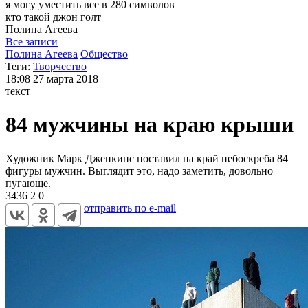
я могу
уместить все в 280 символов
кто такой джон голт
Полина
Агеева
Все записи
Полина Агеева
Общество
Теги:
Творчество
18:08
27 марта 2018
текст
84 мужчины на краю крыши
Художник Марк Дженкинс поставил на край небоскреба 84
фигуры мужчин. Выглядит это, надо заметить, довольно
пугающе.
3436
2
0
отправить по e-mail