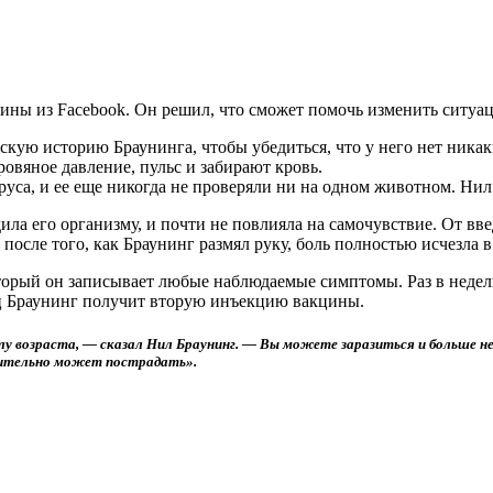
ины из Facebook. Он решил, что сможет помочь изменить ситуац
ую историю Браунинга, чтобы убедиться, что у него нет никаки
овяное давление, пульс и забирают кровь.
руса, и ее еще никогда не проверяли ни на одном животном. Нил
дила его организму, и почти не повлияла на самочувствие. От в
после того, как Браунинг размял руку, боль полностью исчезла в
оторый он записывает любые наблюдаемые симптомы. Раз в недел
сяц Браунинг получит вторую инъекцию вакцины.
лу возраста, — сказал Нил Браунинг. — Вы можете заразиться и больше не
твительно может пострадать».