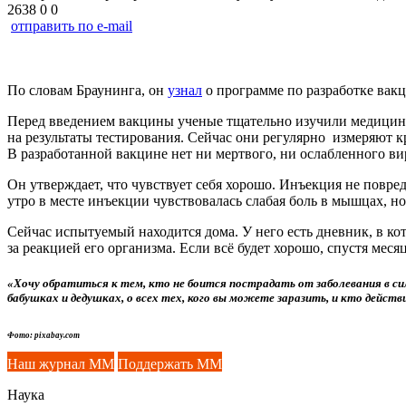
2638
0
0
отправить по e-mail
По словам Браунинга, он
узнал
о программе по разработке вакц
Перед введением вакцины ученые тщательно изучили медицинск
на результаты тестирования. Сейчас они регулярно измеряют кр
В разработанной вакцине нет ни мертвого, ни ослабленного ви
Он утверждает, что чувствует себя хорошо. Инъекция не повре
утро в месте инъекции чувствовалась слабая боль в мышцах, но 
Сейчас испытуемый находится дома. У него есть дневник, в к
за реакцией его организма. Если всё будет хорошо, спустя ме
«Хочу обратиться к тем, кто не боится пострадать от заболевания в си
бабушках и дедушках, о всех тех, кого вы можете заразить, и кто дейс
Фото: pixabay.com
Наш журнал ММ
Поддержать ММ
Наука