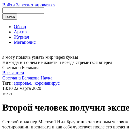
Войти
Зарегистрироваться
Обзор
Архив
Журнал
Мегаполис
я могу
помочь узнать мир через буквы
Никогда ни о чем не жалеть и всегда стремиться вперед
Светлана
Белякова
Все записи
Светлана Белякова
Наука
Теги:
здоровье,
коронавирус
13:10
22 марта 2020
текст
Второй человек получил эксп
Сетевой инженер Microsoft Нил Браунинг стал вторым человек
тестировании препарата и как себя чувствует после его введени