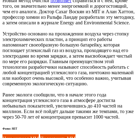
Новый метод очистки
позволяет
справиться и с ней, кроме
того, он значительно менее энергоемкий и дорогостоящий,
чем его аналоги. Доктор Сахаг Воскян из MIT и Алан Хаттон,
профессор химии из Ральфа Ландау разработали эту методику,
а затем описали в журнале Energy and Environmental Science.
Устройство основано на прохождении воздуха через стопку
электрохимических пластин, а принцип его работы
напоминает своеобразную большую батарейку, которая
поглощает углекислый газ из воздуха, проходящего над его
электродами во время зарядки, а затем высвобождает чистый
по мере его разрядки. Главным преимуществом этой
технологии разработчики называют способность работать с
любой концентрацией углекислого газа, ничтожно маленькой
или наоборот очень высокой, что особенно важно, учитывая
современную экологическую ситуацию.
Ранее экологи сообщили, что в начале этого года
концентрация углекислого газа в атмосфере достигла
небывалых показателей, увеличившись до 410 частей на
миллион. Если всё пойдёт дальше такими же темпами, то уже
через 50-70 лет её концентрация превысит 1000 частей.
Фото: MIT