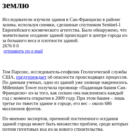
землю
Исследователи изучили здания в Сан-Франциско в районе
залива, используя снимки, сделанные спутником Sentinel-1
Европейского космического агентства. Было обнаружено, что
значительное оседание зданий происходит в центре города из-
за большого веса и плотности зданий.
2676
0
0
отправить по e-mail
Том Парсонс, исследователь-геофизик Геологической службы
США,
предупреждает
об опасности происходящих процессов.
По данным ученых, одно из зданий уже зловеще накренилось.
Millennium Tower получила прозвище «Падающая башня Сан-
Франциско» из-за того, как сильно она наклонялась каждый
год с момента открытия в 2009 году. При этом башня – лишь
третье по тяжести здание в городе, его вес – около 686
миллионов фунтов.
По мнению экспертов, причиной постепенного оседания
зданий города может быть множество проблем, среди которых
потеря грунтовых вод из-за нового строительства,