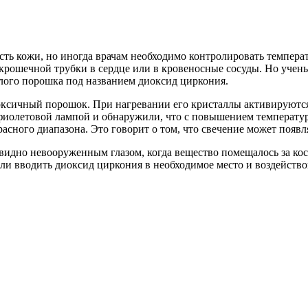
сть кожи, но иногда врачам необходимо контролировать темпера
я крошечной трубки в сердце или в кровеносные сосуды. Но уче
елого порошка под названием диоксид циркония.
ксичный порошок. При нагревании его кристаллы активируются
афиолетовой лампой и обнаружили, что с повышением температур
асного диапазона. Это говорит о том, что свечение может появл
 видно невооруженным глазом, когда вещество помещалось за ко
ли вводить диоксид циркония в необходимое место и воздейство