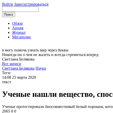
Войти
Зарегистрироваться
Обзор
Архив
Журнал
Мегаполис
я могу
помочь узнать мир через буквы
Никогда ни о чем не жалеть и всегда стремиться вперед
Светлана
Белякова
Все записи
Светлана Белякова
Наука
Теги:
14:08
25 марта 2020
текст
Ученые нашли вещество, спос
Ученые протестировали биосовместимый белый порошок, которы
2065
0
0