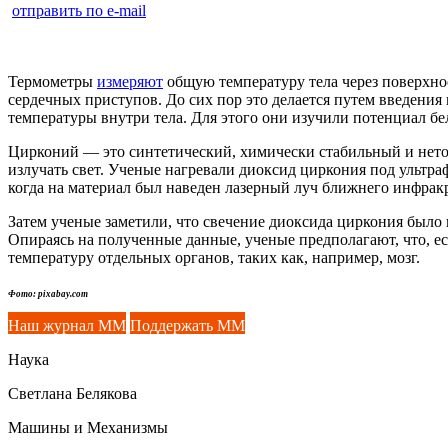
отправить по e-mail
Термометры
измеряют
общую температуру тела через поверхно
сердечных приступов. До сих пор это делается путем введени
температуры внутри тела. Для этого они изучили потенциал б
Цирконий — это синтетический, химически стабильный и нето
излучать свет. Ученые нагревали диоксид циркония под ультр
когда на материал был наведен лазерный луч ближнего инфракр
Затем ученые заметили, что свечение диоксида циркония было
Опираясь на полученные данные, ученые предполагают, что, ес
температуру отдельных органов, таких как, например, мозг.
Фото: pixabay.com
Наш журнал ММ
Поддержать ММ
Наука
Светлана Белякова
Машины и Механизмы