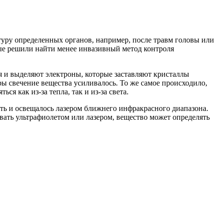
туру определенных органов, например, после травм головы или
ные решили найти менее инвазивный метод контроля
 и выделяют электроны, которые заставляют кристаллы
ы свечение вещества усиливалось. То же самое происходило,
яться как
из-за
тепла, так и
из-за
света.
сть и освещалось лазером ближнего инфракрасного диапазона.
вать ультрафиолетом или лазером, вещество может определять