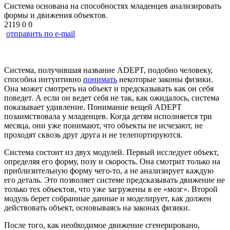
Система основана на способностях младенцев анализировать
формы и движения объектов.
2119
0
0
отправить по e-mail
Система, получившая название ADEPT, подобно человеку,
способна интуитивно
понимать
некоторые законы физики.
Она может смотреть на объект и предсказывать как он себя
поведет. А если он ведет себя не так, как ожидалось, система
показывает удивление. Понимание вещей ADEPT
позаимствовала у младенцев. Когда детям исполняется три
месяца, они уже понимают, что объекты не исчезают, не
проходят сквозь друг друга и не телепортируются.
Система состоит из двух модулей. Первый исследует объект,
определяя его форму, позу и скорость. Она смотрит только на
приблизительную форму
чего-то
, а не анализирует каждую
его деталь. Это позволяет системе предсказывать движение не
только тех объектов, что уже загружены в ее «мозг». Второй
модуль берет собранные данные и моделирует, как должен
действовать объект, основываясь на законах физики.
После того, как необходимое движение сгенерировано,