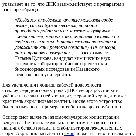
указывает на то, что ДНК взаимодействует с препаратом в
растворе образца.
«
Когда мы определяем крупные молекулы вроде
белков, сигнал будет высоким, но порой
приходится работать и с низкомолекулярными
соединениями, которые незначительно влияют на
свойства системы. В таких случаях приходится
усложнять как протокол создания ДНК-сенсора,
так и протокол измерения
», — рассказывает
Татьяна Куликова, кандидат химических наук,
сотрудник лаборатории биоэлектрических и
биосенсорных исследований Казанского
федерального университета.
Для увеличения площади рабочей поверхности
стеклоуглеродного электрода ДНК-сенсора российские
учёные нанесли на неё частицы углеродной черни, а также
краситель акридиновый жёлтый. После этого устройство
было испытано на примере антибиотика доксорубицина.
Сенсор смог выявить наномолекулярные концентрации
вещества. Точность результата при этом не зависела от
наличия белков плазмы и стабилизаторов лекарственных
форм. Акридиновый жёлтый
смог
повысить чувствительность