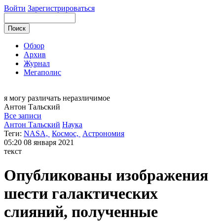
Войти
Зарегистрироваться
Обзор
Архив
Журнал
Мегаполис
я могу
различать неразличимое
Антон
Тальский
Все записи
Антон Тальский
Наука
Теги:
NASA,
Космос,
Астрономия
05:20
08 января 2021
текст
Опубликованы изображения
шести галактических
слияний, полученные