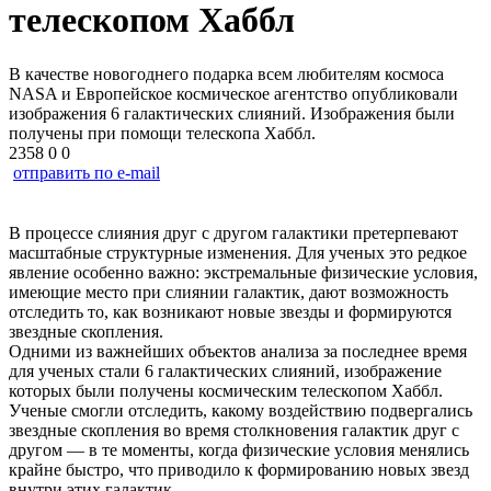
телескопом Хаббл
В качестве новогоднего подарка всем любителям космоса
NASA и Европейское космическое агентство опубликовали
изображения 6 галактических слияний. Изображения были
получены при помощи телескопа Хаббл.
2358
0
0
отправить по e-mail
В процессе слияния друг с другом галактики претерпевают
масштабные структурные изменения. Для ученых это редкое
явление особенно важно: экстремальные физические условия,
имеющие место при слиянии галактик, дают возможность
отследить то, как возникают новые звезды и формируются
звездные скопления.
Одними из важнейших объектов анализа за последнее время
для ученых стали 6 галактических слияний, изображение
которых были получены космическим телескопом Хаббл.
Ученые смогли отследить, какому воздействию подвергались
звездные скопления во время столкновения галактик друг с
другом — в те моменты, когда физические условия менялись
крайне быстро, что приводило к формированию новых звезд
внутри этих галактик.