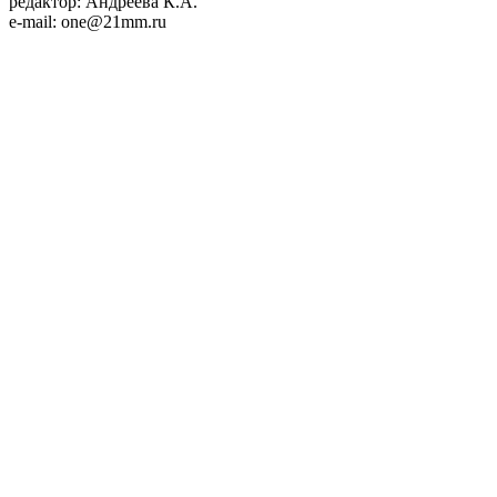
редактор: Андреева К.А.
e-mail: one@21mm.ru