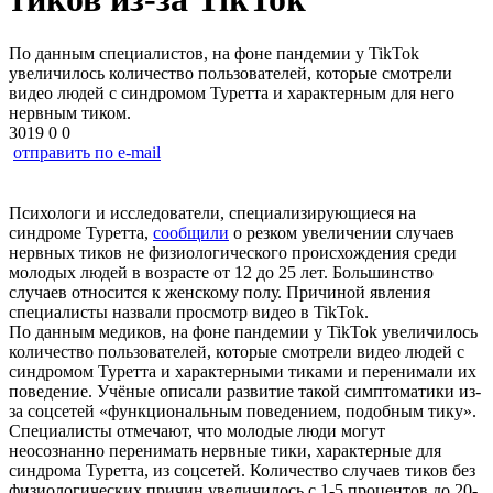
По данным специалистов, на фоне пандемии у TikTok
увеличилось количество пользователей, которые смотрели
видео людей с синдромом Туретта и характерным для него
нервным тиком.
3019
0
0
отправить по e-mail
Психологи и исследователи, специализирующиеся на
синдроме Туретта,
сообщили
о резком увеличении случаев
нервных тиков не физиологического происхождения среди
молодых людей в возрасте от 12 до 25 лет. Большинство
случаев относится к женскому полу. Причиной явления
специалисты назвали просмотр видео в TikTok.
По данным медиков, на фоне пандемии у TikTok увеличилось
количество пользователей, которые смотрели видео людей с
синдромом Туретта и характерными тиками и перенимали их
поведение. Учёные описали развитие такой симптоматики из-
за соцсетей «функциональным поведением, подобным тику».
Специалисты отмечают, что молодые люди могут
неосознанно перенимать нервные тики, характерные для
синдрома Туретта, из соцсетей. Количество случаев тиков без
физиологических причин увеличилось с 1-5 процентов до 20-