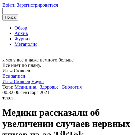
Войти
Зарегистрироваться
Обзор
Архив
Журнал
Мегаполис
я могу
всё и даже немного больше.
Всё идёт по плану.
Илья
Склюев
Все записи
Илья Склюев
Наука
Теги:
Медицина,
Здоровье,
Биология
00:32
06 сентября 2021
текст
Медики рассказали об
увеличении случаев нервных
тиков из-за TikTok