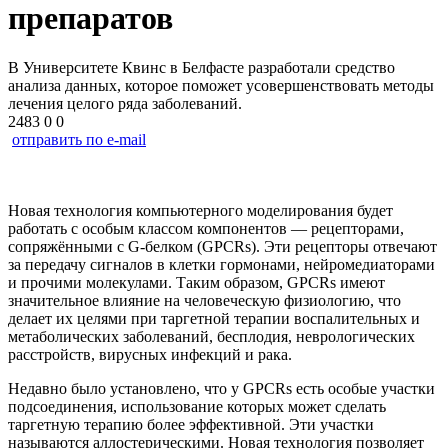
препаратов
В Университете Квинс в Белфасте разработали средство
анализа данных, которое поможет усовершенствовать методы
лечения целого ряда заболеваний.
2483
0
0
отправить по e-mail
Новая технология компьютерного моделирования будет
работать с особым классом компонентов — рецепторами,
сопряжёнными с G-белком (GPCRs). Эти рецепторы отвечают
за передачу сигналов в клетки гормонами, нейромедиаторами
и прочими молекулами. Таким образом, GPCRs имеют
значительное влияние на человеческую физиологию, что
делает их целями при таргетной терапии воспалительных и
метаболических заболеваний, бесплодия, неврологических
расстройств, вирусных инфекций и рака.
Недавно было установлено, что у GPCRs есть особые участки
подсоединения, использование которых может сделать
таргетную терапию более эффективной. Эти участки
называются аллостерическими. Новая технология позволяет