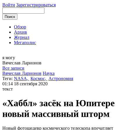
Войти
Зарегистрироваться
Обзор
Архив
Журнал
Мегаполис
я могу
Вячеслав
Ларионов
Все записи
Вячеслав Ларионов
Наука
Теги:
NASA,
Космос,
Астрономия
01:14
18 сентября 2020
текст
«Хаббл» засёк на Юпитере
новый массивный шторм
Новый фотошедевр космического телескопа впечатляет