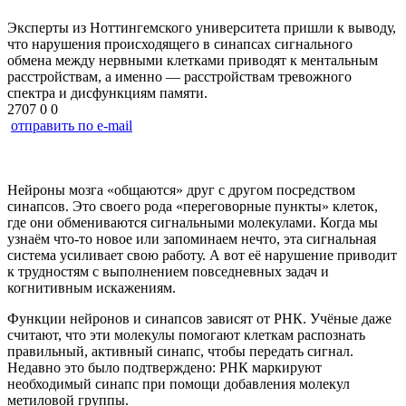
Эксперты из Ноттингемского университета пришли к выводу,
что нарушения происходящего в синапсах сигнального
обмена между нервными клетками приводят к ментальным
расстройствам, а именно — расстройствам тревожного
спектра и дисфункциям памяти.
2707
0
0
отправить по e-mail
Нейроны мозга «общаются» друг с другом посредством
синапсов. Это своего рода «переговорные пункты» клеток,
где они обмениваются сигнальными молекулами. Когда мы
узнаём что-то новое или запоминаем нечто, эта сигнальная
система усиливает свою работу. А вот её нарушение приводит
к трудностям с выполнением повседневных задач и
когнитивным искажениям.
Функции нейронов и синапсов зависят от РНК. Учёные даже
считают, что эти молекулы помогают клеткам распознать
правильный, активный синапс, чтобы передать сигнал.
Недавно это было подтверждено: РНК маркируют
необходимый синапс при помощи добавления молекул
метиловой группы.