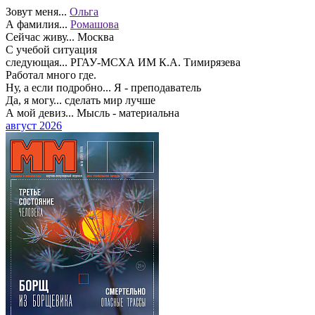
Зовут меня...
Ольга
А фамилия...
Ромашова
Сейчас живу...
Москва
С учебой ситуация
следующая...
РГАУ-МСХА ИМ К.А. Тимирязева
Работал много где.
Ну, а если подробно...
Я - преподаватель
Да, я могу...
сделать мир лучше
А мой девиз...
Мысль - материальна
август 2026