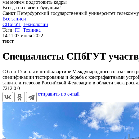
мы можем
подготовить кадры
Всегда на связи с будущим!
Санкт-Петербургский государственный университет
телекомму
Все записи
СПбГУТ
Технологии
Теги:
IT,
Техника
14:11
07 июля 2022
текст
Специалисты СПбГУТ участву
С 6 по 15 июля в штаб-квартире Международного союза электр
спецификации тестирования и борьба с контрафактными устр
защите интересов Российской Федерации в области электросвя
7212
0
0
отправить по e-mail