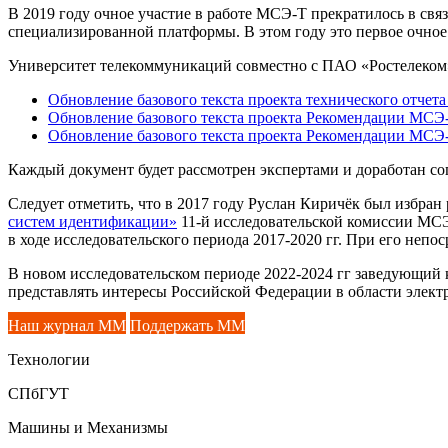
В 2019 году очное участие в работе МСЭ-Т прекратилось в св
специализированной платформы. В этом году это первое очное з
Университет телекоммуникаций совместно с ПАО «Ростелеком» 
Обновление базового текста проекта технического отче
Обновление базового текста проекта Рекомендации МСЭ-
Обновление базового текста проекта Рекомендации МСЭ
Каждый документ будет рассмотрен экспертами и доработан со
Следует отметить, что в 2017 году Руслан Киричёк был избра
систем идентификации»
11-й исследовательской комиссии МСЭ
в ходе исследовательского периода 2017-2020 гг. При его неп
В новом исследовательском периоде 2022-2024 гг заведующи
представлять интересы Российской Федерации в области электр
Наш журнал ММ
Поддержать ММ
Технологии
СПбГУТ
Машины и Механизмы