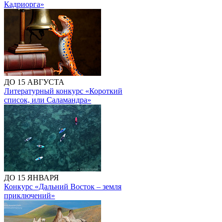
Кадриорга»
ДО 15 АВГУСТА
Литературный конкурс «Короткий
список, или Саламандра»
ДО 15 ЯНВАРЯ
Конкурс «Дальний Восток – земля
приключений»