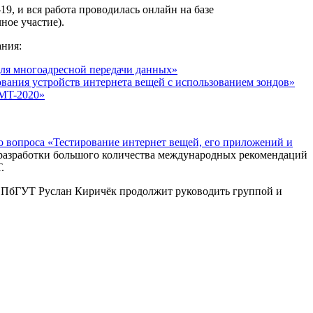
9, и вся работа проводилась онлайн на базе
ное участие).
ания:
для многоадресной передачи данных»
вания устройств интернета вещей с использованием зондов»
IMT-2020»
о вопроса «Тестирование интернет вещей, его приложений и
 разработки большого количества международных рекомендаций
.
СПбГУТ Руслан Киричёк продолжит руководить группой и