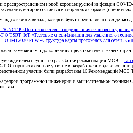
язи с распространением новой коронавирусной инфекции COVID-1
аседание, которое состоится в гибридном формате (очное и заоч
подготовил 3 вклада, которые будут представлены в ходе засед
та TR-NCDP «Протокол сетевого кодирования сеансового уровня 
Т Q.TSRT_IoT «Тестовые спецификации для удаленного тестиро
-T Q.IMT2020-PFW «Структура карты протоколов для сетей 5G/
гласно замечаниям и дополнениям представителей разных стран.
н руководителем группы по разработке рекомендаций МСЭ-Т
12-г
-Т. Он принял активное участие в разработке и модерировании
осредственном участии были разработаны 16 Рекомендаций МСЭ-Т
й кафедрой программной инженерии и вычислительной техники 
освязи.