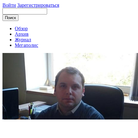
Войти
Зарегистрироваться
Обзор
Архив
Журнал
Мегаполис