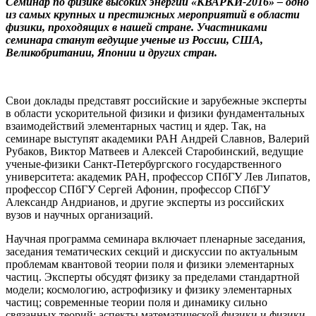
Семинар по физике высоких энергий «КВАРКИ-2016» – одно
из самых крупных и престижных мероприятий в области
физики, проходящих в нашей стране. Участниками
семинара станут ведущие ученые из России, США,
Великобритании, Японии и других стран.
Свои доклады представят российские и зарубежные эксперты
в области ускорительной физики и физики фундаментальных
взаимодействий элементарных частиц и ядер. Так, на
семинаре выступят академики РАН Андрей Славнов, Валерий
Рубаков, Виктор Матвеев и Алексей Старобинский, ведущие
ученые-физики Санкт-Петербургского государственного
университета: академик РАН, профессор СПбГУ Лев Липатов,
профессор СПбГУ Сергей Афонин, профессор СПбГУ
Александр Андрианов, и другие эксперты из российских
вузов и научных организаций.
Научная программа семинара включает пленарные заседания,
заседания тематических секций и дискуссии по актуальным
проблемам квантовой теории поля и физики элементарных
частиц. Эксперты обсудят физику за пределами стандартной
модели; космологию, астрофизику и физику элементарных
частиц; современные теории поля и динамику сильно
связанных теорий; аспекты математической физики и физики