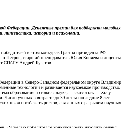
ской Федерации. Денежные премии для поддержки молодых
и, лингвистики, истории и психологии.
победителей в этом конкурсе. Гранты президента РФ
Иван Петров, старший преподаватель Юлия Коняева и доценты
ент СПбГУ Андрей Булатов.
 Федерации в Северо-Западном федеральном округе Владимир
менные технологии и развивается наукоемкое производство.
тема образования и сильная наука, — сказал он. — Хочу
. Число ученых в возрасте до 39 лет за последние 8 лет
ьских школ и избежать рисков, связанных с разрывом научных
ев. «Я желаю победителям конкурса уметь находить баланс