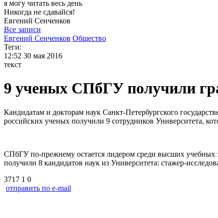
я могу
читать весь день
Никогда не сдавайся!
Евгений
Сенченков
Все записи
Евгений Сенченков
Общество
Теги:
12:52
30 мая 2016
текст
9 ученых СПбГУ получили гр
Кандидатам и докторам наук Санкт-Петербургского государст
российских ученых получили 9 сотрудников Университета, кот
СПбГУ по-прежнему остается лидером среди высших учебных за
получили 8
кандидатов наук из Университета: стажер-исследо
3717
1
0
отправить по e-mail