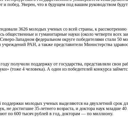
т и побед. Уверен, что в будущем под вашим руководством буду
тендовали 3626 молодых ученых со всей страны, к рассмотрению
 общественные и гуманитарные науки (около четверти всех заяво
В Северо-Западном федеральном округе победителями стали 50 мо
и учреждений РАН, а также представители Министерства здраво
 году получили поддержку от государства, представляли свои р
ки» (тоже 4 человека). А один из победителей конкурса займетс
ой поддержки молодых ученых выделяются на двухлетний срок 
к, не достигшие 35-летнего возраста, и доктора наук младше 40 
ают по 600 тысяч рублей в год, докторам — по миллиону.