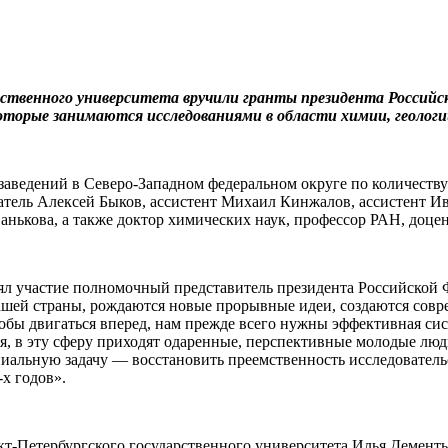
рственного университета вручили гранты президента Россий
оторые занимаются исследованиями в области химии, геологи
ведений в Северо-Западном федеральном округе по количеству 
ватель Алексей Быков, ассистент Михаил Кинжалов, ассистент 
анькова, а также доктор химических наук, профессор РАН, доц
нял участие полномочный представитель президента Российской
шей страны, рождаются новые прорывные идеи, создаются совре
тобы двигаться вперед, нам прежде всего нужны эффективная сис
ся, в эту сферу приходят одаренные, перспективные молодые люди
ипиальную задачу — восстановить преемственность исследовател
х годов».
т-Петербургского государственного университета Илья Дементь