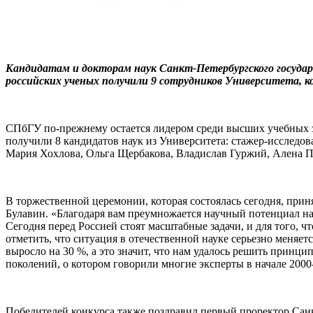
Кандидатам и докторам наук Санкт-Петербургского госуда
российских ученых получили 9 сотрудников Университета, к
СПбГУ по-прежнему остается лидером среди высших учебных за
получили 8
кандидатов наук из Университета: стажер-исследо
Мария Хохлова, Ольга Щербакова, Владислав Гуржий, Алена П
В торжественной церемонии, которая состоялась сегодня, при
Булавин. «Благодаря вам преумножается научный потенциал на
Сегодня перед Россией стоят масштабные задачи, и для того, ч
отметить, что ситуация в отечественной науке серьезно меняет
выросло на 30 %, а это значит, что нам удалось решить принц
поколений, о котором говорили многие эксперты в начале 2000-
Победителей конкурса также поздравил первый проректор Санк