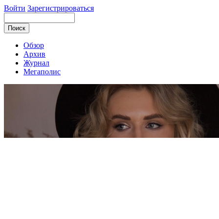
Войти
Зарегистрироваться
Обзор
Архив
Журнал
Мегаполис