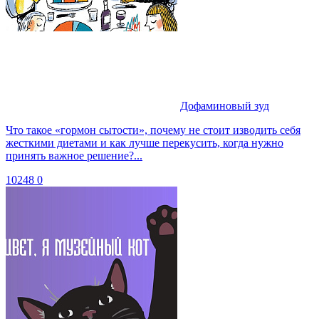
Дофаминовый зуд
Что такое «гормон сытости», почему не стоит изводить себя
жесткими диетами и как лучше перекусить, когда нужно
принять важное решение?...
10248
0