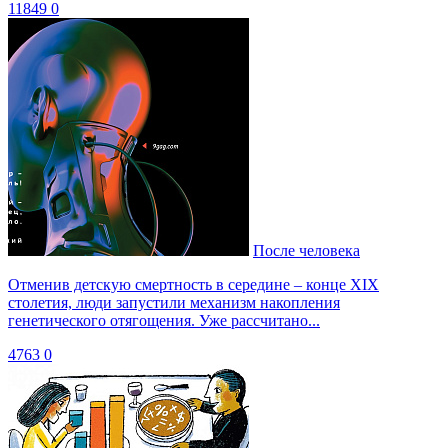
11849
0
После человека
Отменив детскую смертность в середине – конце XIX
столетия, люди запустили механизм накопления
генетического отягощения. Уже рассчитано...
4763
0