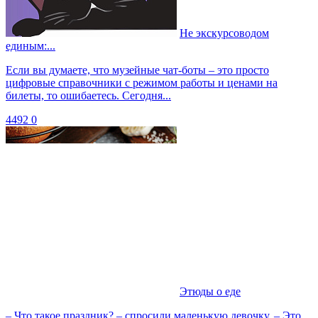
Не экскурсоводом
единым:...
Если вы думаете, что музейные чат-боты – это просто
цифровые справочники с режимом работы и ценами на
билеты, то ошибаетесь. Сегодня...
4492
0
Этюды о еде
– Что такое праздник? – спросили маленькую девочку. – Это