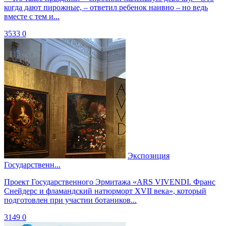
когда дают пирожные, – ответил ребенок наивно – но ведь
вместе с тем и...
3533
0
Экспозиция
Государственн...
Проект Государственного Эрмитажа «ARS VIVENDI. Франс
Снейдерс и фламандский натюрморт XVII века», который
подготовлен при участии ботаников...
3149
0