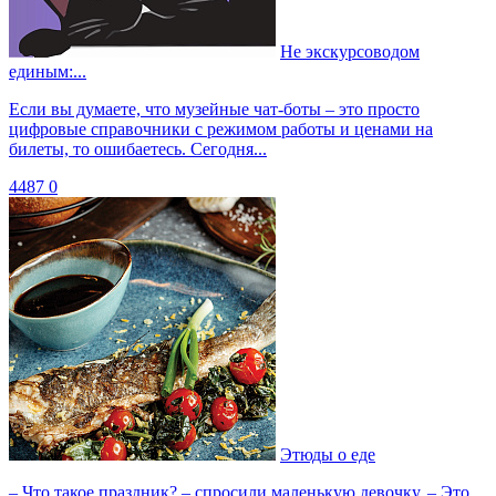
Не экскурсоводом
единым:...
Если вы думаете, что музейные чат-боты – это просто
цифровые справочники с режимом работы и ценами на
билеты, то ошибаетесь. Сегодня...
4487
0
Этюды о еде
– Что такое праздник? – спросили маленькую девочку. – Это