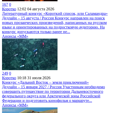
167
0
Коротко
12:02
04 августа 2026
Литературный конкурс «Короткий список, или Саламандра»
Дедлайн – 15 августа / Россия Конкурс направлен на поиск
новых прозаических произведений, написанных на русском
языке и ориентированных на подростковую аудиторию. На
конкурс допускаются только ранее не...
Анонсы «ММ»
249
0
Коротко
10:18
31 июля 2026
Конкурс «Дальний Восток – земля приключений»
Дедлайн – 15 января 2027 / Россия Участникам необходимо
совершить путешествие по территории Дальневосточного
федерального округа или Арктической зоны Российской
Федерации и подготовить кинофильм о маршруте...
Анонсы «ММ»