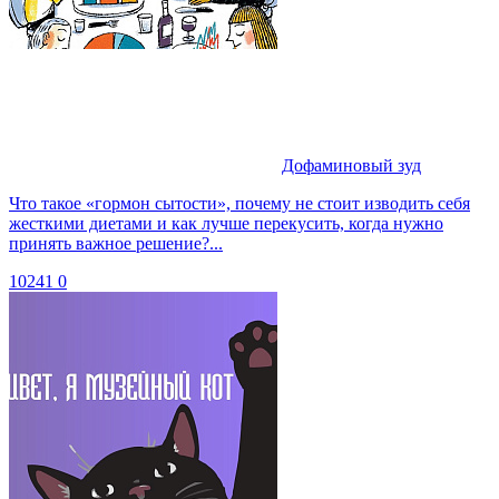
Дофаминовый зуд
Что такое «гормон сытости», почему не стоит изводить себя
жесткими диетами и как лучше перекусить, когда нужно
принять важное решение?...
10241
0