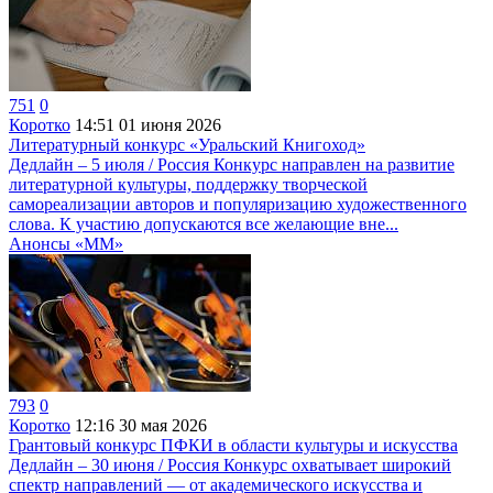
751
0
Коротко
14:51
01 июня 2026
Литературный конкурс «Уральский Книгоход»
Дедлайн – 5 июля / Россия Конкурс направлен на развитие
литературной культуры, поддержку творческой
самореализации авторов и популяризацию художественного
слова. К участию допускаются все желающие вне...
Анонсы «ММ»
793
0
Коротко
12:16
30 мая 2026
Грантовый конкурс ПФКИ в области культуры и искусства
Дедлайн – 30 июня / Россия Конкурс охватывает широкий
спектр направлений — от академического искусства и