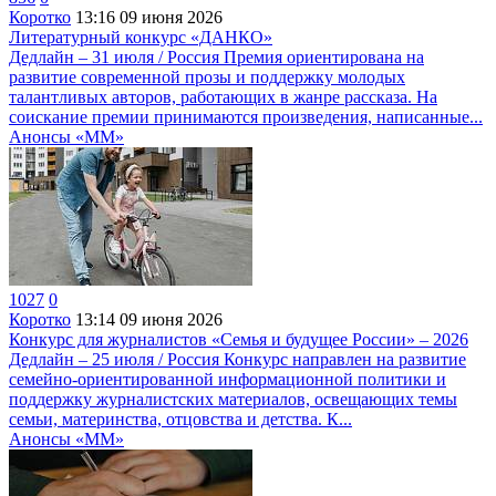
Коротко
13:16
09 июня 2026
Литературный конкурс «ДАНКО»
Дедлайн – 31 июля / Россия Премия ориентирована на
развитие современной прозы и поддержку молодых
талантливых авторов, работающих в жанре рассказа. На
соискание премии принимаются произведения, написанные...
Анонсы «ММ»
1027
0
Коротко
13:14
09 июня 2026
Конкурс для журналистов «Семья и будущее России» – 2026
Дедлайн – 25 июля / Россия Конкурс направлен на развитие
семейно-ориентированной информационной политики и
поддержку журналистских материалов, освещающих темы
семьи, материнства, отцовства и детства. К...
Анонсы «ММ»