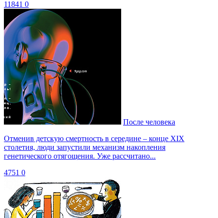
11841
0
После человека
Отменив детскую смертность в середине – конце XIX
столетия, люди запустили механизм накопления
генетического отягощения. Уже рассчитано...
4751
0