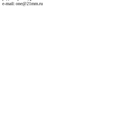
e-mail: one@21mm.ru