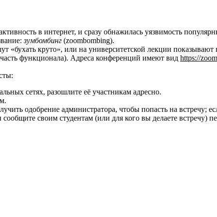
ктивность в интернет, и сразу обнажилась уязвимость популярны
звание:
зумбомбинг
(zoombombing).
шут «бухать круто», или на университетской лекции показывают
 а часть функционала). Адреса конференций имеют вид
https://zoo
сты:
льных сетях, разошлите её участникам адресно.
м.
учить одобрение администратора, чтобы попасть на встречу; ес
 сообщите своим студентам (или для кого вы делаете встречу) пе