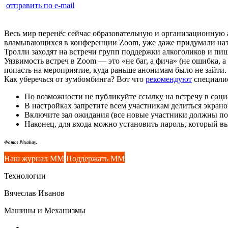
отправить по e-mail
Весь мир перенёс сейчас образовательную и организационную а
вламывающихся в конференции Zoom, уже даже придумали на
Тролли заходят на встречи групп поддержки алкоголиков и пи
Уязвимость встреч в Zoom — это «не баг, а фича» (не ошибка,
попасть на мероприятие, куда раньше анонимам было не зайти.
Как уберечься от зумбомбинга? Вот что
рекомендуют
специали
По возможности не публикуйте ссылку на встречу в социа
В настройках запретите всем участникам делиться экрано
Включите зал ожидания (все новые участники должны пол
Наконец, для входа можно установить пароль, который вы
Фото: Pixabay.
Наш журнал ММ
Поддержать ММ
Технологии
Вячеслав Иванов
Машины и Механизмы