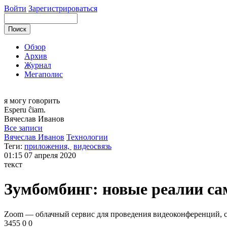
Войти
Зарегистрироваться
Обзор
Архив
Журнал
Мегаполис
я могу
говорить
Esperu ĉiam.
Вячеслав
Иванов
Все записи
Вячеслав Иванов
Технологии
Теги:
приложения,
видеосвязь
01:15
07 апреля 2020
текст
Зумбомбинг: новые реалии с
Zoom — облачный сервис для проведения видеоконференций, с
3455
0
0