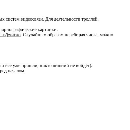
х систем видеосвязи. Для деятельности троллей,
 порнографические картинки.
m.us/j/число
. Случайным образом перебирая числа, можно
ли все уже пришли, никто лишний не войдёт).
ред началом.