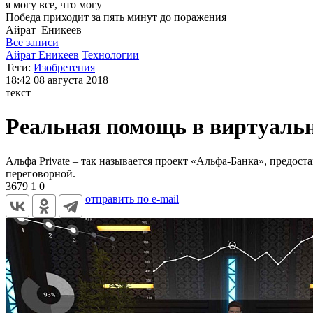
я могу
все, что могу
Победа приходит за пять минут до поражения
Айрат
Еникеев
Все записи
Айрат Еникеев
Технологии
Теги:
Изобретения
18:42
08 августа 2018
текст
Реальная помощь в виртуаль
Альфа Private – так называется проект «Альфа-Банка», предос
переговорной.
3679
1
0
отправить по e-mail