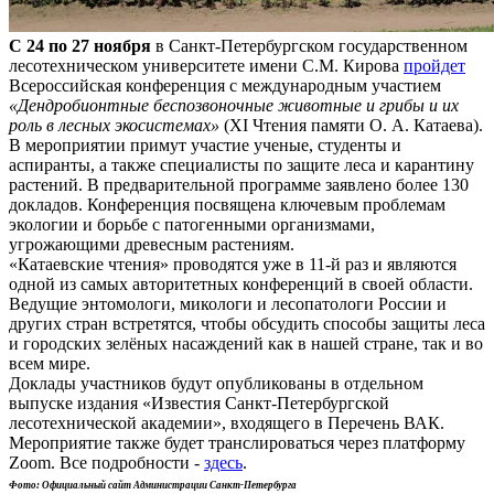
С 24 по 27 ноября
в Санкт-Петербургском государственном
лесотехническом университете имени С.М. Кирова
пройдет
Всероссийская конференция с международным участием
«Дендробионтные беспозвоночные животные и грибы и их
роль в лесных экосистемах»
(XI Чтения памяти О. А. Катаева).
В мероприятии примут участие ученые, студенты и
аспиранты, а также специалисты по защите леса и карантину
растений. В предварительной программе заявлено более 130
докладов. Конференция посвящена ключевым проблемам
экологии и борьбе с патогенными организмами,
угрожающими древесным растениям.
«Катаевские чтения» проводятся уже в 11-й раз и являются
одной из самых авторитетных конференций в своей области.
Ведущие энтомологи, микологи и лесопатологи России и
других стран встретятся, чтобы обсудить способы защиты леса
и городских зелёных насаждений как в нашей стране, так и во
всем мире.
Доклады участников будут опубликованы в отдельном
выпуске издания «Известия Санкт-Петербургской
лесотехнической академии», входящего в Перечень ВАК.
Мероприятие также будет транслироваться через платформу
Zoom. Все подробности -
здесь
.
Фото: Официальный сайт Администрации Санкт-Петербурга