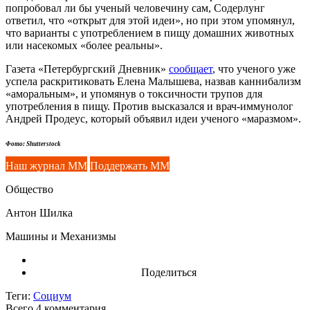
попробовал ли бы ученый человечину сам, Содерлунг
ответил, что «открыт для этой идеи», но при этом упомянул,
что варианты с употреблением в пищу домашних животных
или насекомых «более реальны».
Газета «Петербургский Дневник»
сообщает
, что ученого уже
успела раскритиковать Елена Малышева, назвав каннибализм
«аморальным», и упомянув о токсичности трупов для
употребления в пищу. Против высказался и врач-иммунолог
Андрей Продеус, который объявил идеи ученого «маразмом».
Фото: Shutterstock
Наш журнал ММ
Поддержать ММ
Общество
Антон Шилка
Машины и Механизмы
Поделиться
Теги:
Социум
Всего 4
комментария