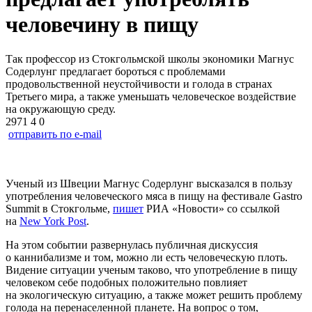
человечину в пищу
Так профессор из Стокгольмской школы экономики Магнус
Содерлунг предлагает бороться с проблемами
продовольственной неустойчивости и голода в странах
Третьего мира, а также уменьшать человеческое воздействие
на окружающую среду.
2971
4
0
отправить по e-mail
Ученый из Швеции Магнус Содерлунг высказался в пользу
употребления человеческого мяса в пищу на фестивале Gastro
Summit в Стокгольме,
пишет
РИА «Новости» со ссылкой
на
New York Post
.
На этом событии развернулась публичная дискуссия
о каннибализме и том, можно ли есть человеческую плоть.
Видение ситуации ученым таково, что употребление в пищу
человеком себе подобных положительно повлияет
на экологическую ситуацию, а также может решить проблему
голода на перенаселенной планете. На вопрос о том,